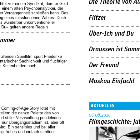
Die Theorie von A
üchtet vor einem Syndikat, dem er Geld
i einem alten Psychoanalytiker, der
ner Vergangenheit schließen kann. Das
Flitzer
fang eines misslungenen Witzes. Doch
s wunderbar unkonventioneller
 Du« gelten andere Regeln
Über-Ich und Du
Sommer
Draussen ist Som
üllenden Spielfilm spürt Friederike
arischer Sachlichkeit und flüchtiger
Der Freund
en Krisenherden nach
Moskau Einfach!
AKTUELLES
 Coming-of-Age-Story lotet mit
ellern die ganze Palette des von
06.08.2026
d stiller Verzweiflung pendelnden
Filmgeschichte: Ju
 nur Übergangsstadium ist, aber oft
ird. Ein sensibles und bei aller
ungsfrohes und einfach schönes