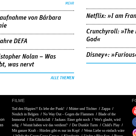
MEHR
Netflix: »I am Fra
aufnahme von Bárbara
nie
Crunchyroll: »The 
God«
Jahre DEFA
Disney+: »Furious
istopher Nolan – Was
bt, was nervt
ALLE THEMEN
FILME
F
Tod den Hippies!! Es lebe der Punk!
Mütter und Töchter
Zappa
Neulich in Belgien
No Way Out – Gegen die Flammen
Blade of the
mon
Immortal
Ein Glücksfall
Jackass: Einer geht noch
Wer's glaubt, wird
as
selig
Womit haben wir das verdient?
Der Dunkle Turm
Child's Play
Mit ganzer Kraft – Hürden gibt es nur im Kopf
Wenn Liebe so einfach wäre
While the Green Grass Grows
Klandestin
Under a Blue Sun
Pieces