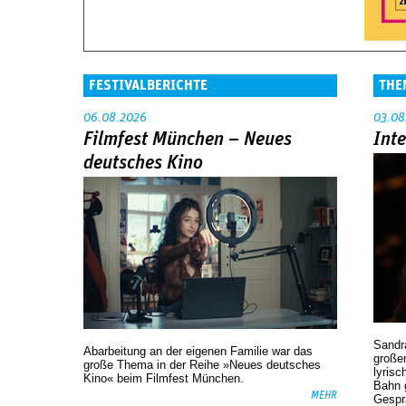
FESTIVALBERICHTE
THE
06.08.2026
03.08
Filmfest München – Neues
Int
deutsches Kino
Sandr
Abarbeitung an der eigenen Familie war das
großen
große Thema in der Reihe »Neues deutsches
lyrisc
Kino« beim Filmfest München.
Bahn 
MEHR
Gespr