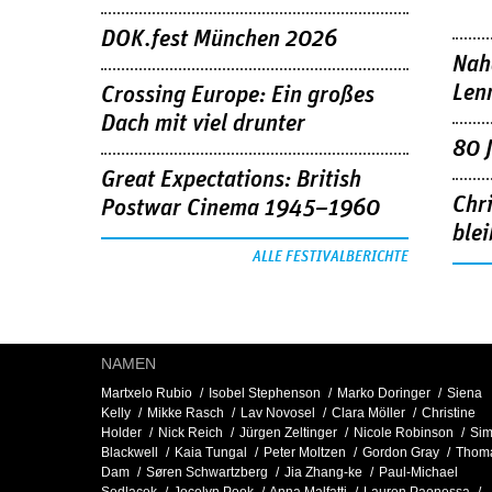
DOK.fest München 2026
Nah
Len
Crossing Europe: Ein großes
Dach mit viel drunter
80 
Great Expectations: British
Chr
Postwar Cinema 1945–1960
blei
ALLE FESTIVALBERICHTE
NAMEN
Martxelo Rubio
Isobel Stephenson
Marko Doringer
Siena
Kelly
Mikke Rasch
Lav Novosel
Clara Möller
Christine
Holder
Nick Reich
Jürgen Zeltinger
Nicole Robinson
Si
Blackwell
Kaia Tungal
Peter Moltzen
Gordon Gray
Thom
Dam
Søren Schwartzberg
Jia Zhang-ke
Paul-Michael
Sedlacek
Jocelyn Pook
Anna Malfatti
Lauren Paonessa