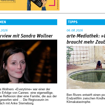
MEN
TIPPS
.2026
06.08.2026
erview mit Sandra Wollner
arte-Mediathek: »
braucht mehr Zau
a Wollners »Everytime« war einer der
 Erfolge von Cannes: eine eigenwillige,
Ben Rivers entwirft einen p
he Reflexion über eine ­Familie, die aus der
Endzeitfilm zwischen Kindh
geworfen wird … Die Regisseurin im
Klimakatastrophe.
äch mit Anke Sterneborg.