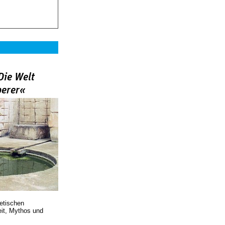
Die Welt
berer«
oetischen
eit, Mythos und