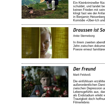
Ein Kleinkrimineller fl
schuldet, und landet be
keinen Frieden mit sei
klingt fast wie der An
in Benjamin Heisenberg
Komödie »Über-Ich und
Draussen ist 
Anke Sterneborg
In ihrem zweiten abendf
Jehn zwischen dokument
Poesie erneut familiär
Der Freund
Marli Feldvoß
Die einfühlsam erzählte
außerordentlichen Darst
zwischen Depression un
Lebensgefühls aus, das
als Endstadium erlebt w
Traurigkeit doch hoffn
Filmerlebnis