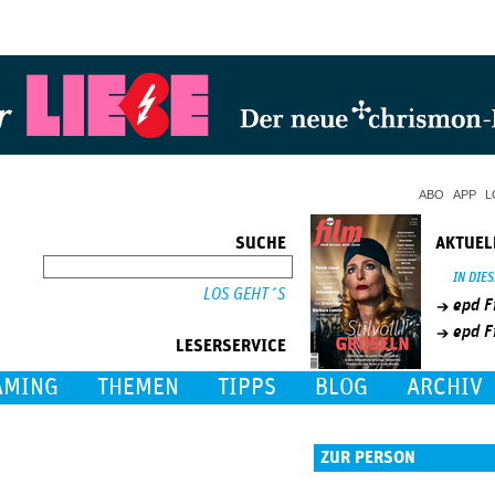
Jump to Navigation
ABO
APP
L
SUCHE
AKTUEL
SUCHE
IN DIE
epd F
epd F
LESERSERVICE
AMING
THEMEN
TIPPS
BLOG
ARCHIV
ZUR PERSON