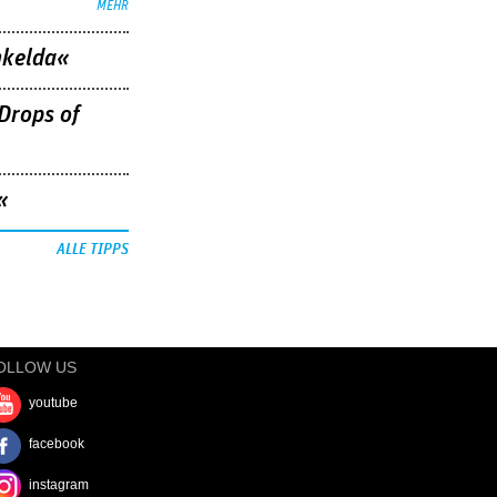
MEHR
nkelda«
Drops of
«
ALLE TIPPS
OLLOW US
youtube
facebook
instagram