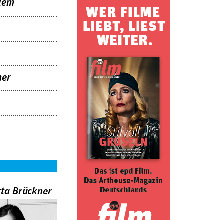
llem
mer
tta Brückner