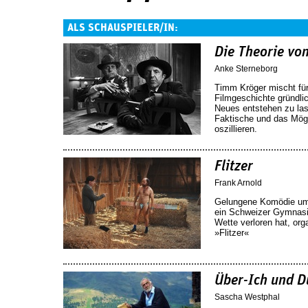
ALS SCHAUSPIELER/IN:
Die Theorie vo
Anke Sterneborg
Timm Kröger mischt für
Filmgeschichte gründli
Neues entstehen zu lass
Faktische und das Mög
oszillieren.
Flitzer
Frank Arnold
Gelungene Komödie um 
ein Schweizer Gymnasia
Wette verloren hat, org
»Flitzer«
Über-Ich und D
Sascha Westphal