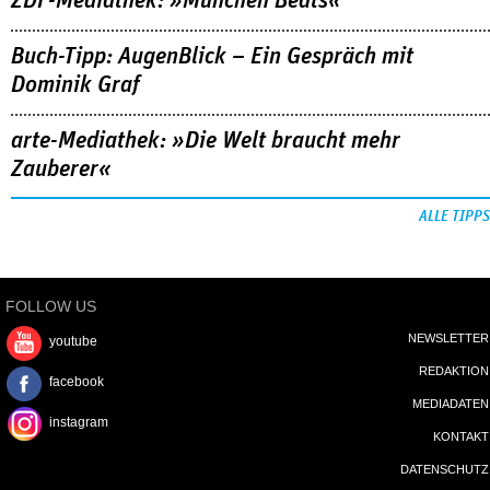
ZDF-Mediathek: »München Beats«
Buch-Tipp: AugenBlick – Ein Gespräch mit
Dominik Graf
arte-Mediathek: »Die Welt braucht mehr
Zauberer«
ALLE TIPPS
FOLLOW US
NEWSLETTER
youtube
REDAKTION
facebook
MEDIADATEN
instagram
KONTAKT
DATENSCHUTZ