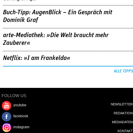
Buch-Tipp: AugenBlick – Ein Gespräch mit
Dominik Graf
arte-Mediathek: »Die Welt braucht mehr
Zauberer«
Netflix: »I am Frankelda«
ALLE TIPPS
FOLLOW US
NEWSLETTER
youtube
REDAKTION
facebook
MEDIADATEN
instagram
KONTAKT