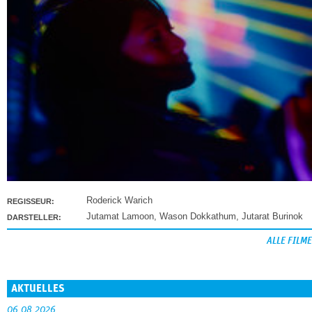
Roderick Warich
REGISSEUR:
Jutamat Lamoon
,
Wason Dokkathum
,
Jutarat Burinok
DARSTELLER:
ALLE FILME
AKTUELLES
06.08.2026