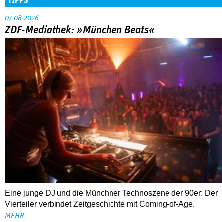
80 Jahre DEFA
Christopher Nolan – Was bleibt, was nervt
ALLE THEMEN
TIPPS
07.08.2026
ZDF-Mediathek: »München Beats«