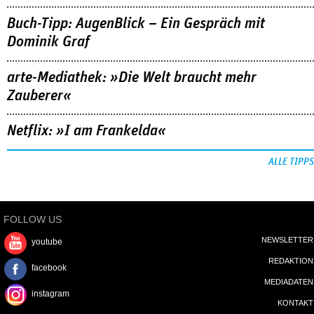
Eine junge DJ und die Münchner Technoszene der 90er: Der
Vierteiler verbindet Zeitgeschichte mit Coming-of-Age.
MEHR
Buch-Tipp: AugenBlick – Ein Gespräch mit
Dominik Graf
arte-Mediathek: »Die Welt braucht mehr
Zauberer«
Netflix: »I am Frankelda«
ALLE TIPPS