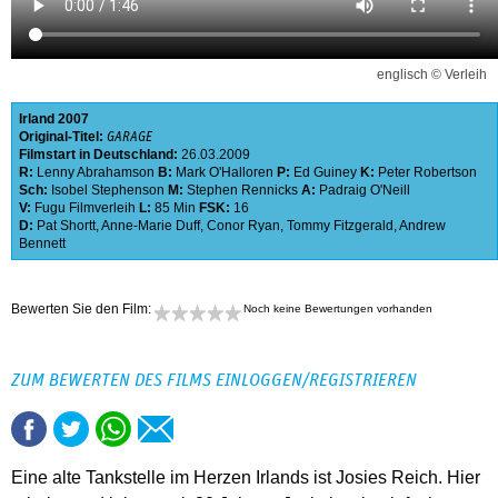
englisch © Verleih
Irland
2007
Original-Titel:
GARAGE
Filmstart in Deutschland:
26.03.2009
R:
Lenny Abrahamson
B:
Mark O'Halloren
P:
Ed Guiney
K:
Peter Robertson
Sch:
Isobel Stephenson
M:
Stephen Rennicks
A:
Padraig O'Neill
V:
Fugu Filmverleih
L:
85 Min
FSK:
16
D:
Pat Shortt
,
Anne-Marie Duff
,
Conor Ryan
,
Tommy Fitzgerald
,
Andrew
Bennett
Bewerten Sie den Film:
Noch keine Bewertungen vorhanden
ZUM BEWERTEN DES FILMS EINLOGGEN/REGISTRIEREN
Eine alte Tankstelle im Herzen Irlands ist Josies Reich. Hier