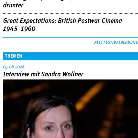
der Reihe »Neues deutsches Kino« beim Filmfest München.
MEHR
DOK.fest München 2026
Crossing Europe: Ein großes Dach mit viel
drunter
Great Expectations: British Postwar Cinema
1945–1960
ALLE FESTIVALBERICHTE
THEMEN
03.08.2026
Interview mit Sandra Wollner