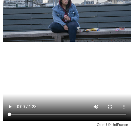
OmeU © UniFrance