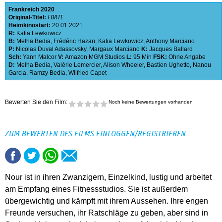
Frankreich
2020
Original-Titel:
FORTE
Heimkinostart:
20.01.2021
R:
Katia Lewkowicz
B:
Melha Bedia
,
Frédéric Hazan
,
Katia Lewkowicz
,
Anthony Marciano
P:
Nicolas Duval Adassovsky
,
Margaux Marciano
K:
Jacques Ballard
Sch:
Yann Malcor
V:
Amazon MGM Studios
L:
95 Min
FSK:
Ohne Angabe
D:
Melha Bedia
,
Valérie Lemercier
,
Alison Wheeler
,
Bastien Ughetto
,
Nanou
Garcia
,
Ramzy Bedia
,
Wilfried Capet
Bewerten Sie den Film:
Noch keine Bewertungen vorhanden
ZUM BEWERTEN DES FILMS EINLOGGEN/REGISTRIEREN
Nour ist in ihren Zwanzigern, Einzelkind, lustig und arbeitet
am Empfang eines Fitnessstudios. Sie ist außerdem
übergewichtig und kämpft mit ihrem Aussehen. Ihre engen
Freunde versuchen, ihr Ratschläge zu geben, aber sind in