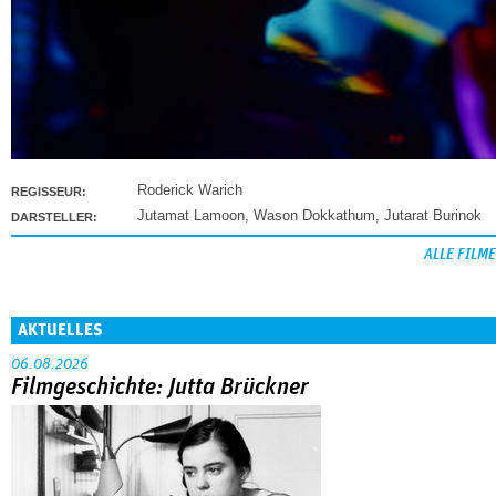
Roderick Warich
REGISSEUR:
Jutamat Lamoon
,
Wason Dokkathum
,
Jutarat Burinok
DARSTELLER:
ALLE FILME
AKTUELLES
06.08.2026
Filmgeschichte: Jutta Brückner