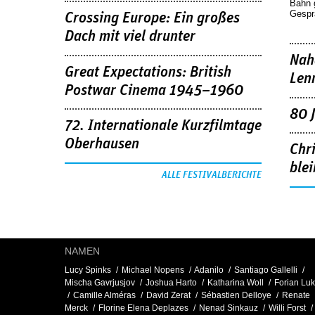
Bahn 
Gespr
Crossing Europe: Ein großes
Dach mit viel drunter
Nah
Great Expectations: British
Len
Postwar Cinema 1945–1960
80 
72. Internationale Kurzfilmtage
Oberhausen
Chr
blei
ALLE FESTIVALBERICHTE
NAMEN
Lucy Spinks
Michael Nopens
Adanilo
Santiago Gallelli
Mischa Gavrjusjov
Joshua Harto
Katharina Woll
Forian Lu
Camille Alméras
David Zerat
Sébastien Delloye
Renate
Merck
Florine Elena Deplazes
Nenad Sinkauz
Willi Forst