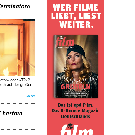
Terminator«
nator« oder »T2«?
eich auf der großen
MEHR
 Chastain