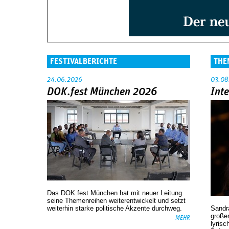
FESTIVALBERICHTE
THE
24.06.2026
03.08
DOK.fest München 2026
Int
Das DOK.fest München hat mit neuer Leitung
seine Themenreihen weiterentwickelt und setzt
weiterhin starke politische Akzente durchweg.
Sandr
großen
MEHR
lyrisc