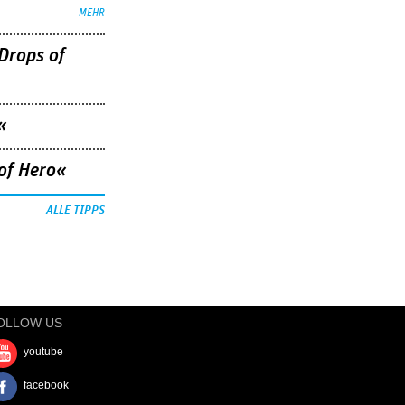
MEHR
Drops of
«
of Hero«
ALLE TIPPS
OLLOW US
youtube
facebook