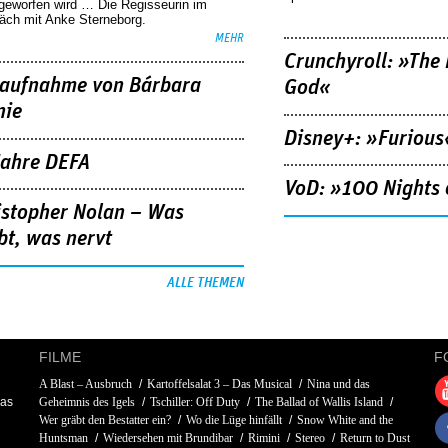
geworfen wird … Die Regisseurin im
äch mit Anke Sterneborg.
MEHR
Crunchyroll: »The 
aufnahme von Bárbara
God«
nie
Disney+: »Furious
Jahre DEFA
VoD: »100 Nights 
istopher Nolan – Was
bt, was nervt
ALLE THEMEN
FILME
F
A Blast – Ausbruch
Kartoffelsalat 3 – Das Musical
Nina und das
kas
Geheimnis des Igels
Tschiller: Off Duty
The Ballad of Wallis Island
Wer gräbt den Bestatter ein?
Wo die Lüge hinfällt
Snow White and the
Huntsman
Wiedersehen mit Brundibar
Rimini
Stereo
Return to Dust