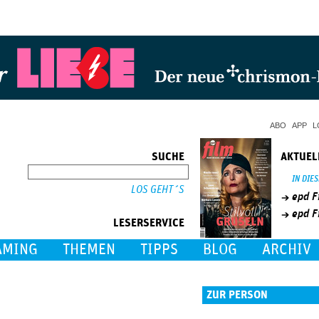
Jump to Navigation
ABO
APP
L
SUCHE
AKTUEL
SUCHE
IN DIE
epd F
epd F
LESERSERVICE
AMING
THEMEN
TIPPS
BLOG
ARCHIV
ZUR PERSON