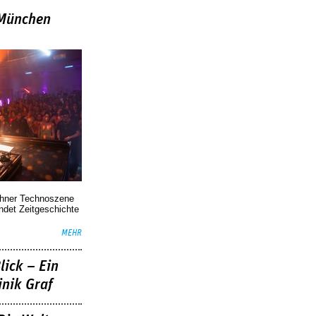
»München
chner Technoszene
indet Zeitgeschichte
MEHR
lick – Ein
nik Graf