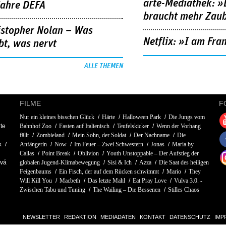
arte-Mediathek: »
Jahre DEFA
braucht mehr Zau
istopher Nolan – Was
Netflix: »I am Fra
bt, was nervt
ALLE THEMEN
FILME
F
Nur ein kleines bisschen Glück
Härte
Halloween Park
Die Jungs vom
te
Bahnhof Zoo
Fasten auf Italienisch
Teufelskicker
Wenn der Vorhang
fällt
Zombieland
Mein Sohn, der Soldat
Der Nachname
Die
k
Anfängerin
Now
Im Feuer – Zwei Schwestern
Jonas
Maria by
Callas
Point Break
Oblivion
Youth Unstoppable – Der Aufstieg der
ová
globalen Jugend-Klimabewegung
Sisi & Ich
Azza
Die Saat des heiligen
Feigenbaums
Ein Fisch, der auf dem Rücken schwimmt
Mario
They
Will Kill You
Macbeth
Das letzte Mahl
Eat Pray Love
Vulva 3.0. -
Zwischen Tabu und Tuning
The Wailing – Die Bessenen
Stilles Chaos
NEWSLETTER
REDAKTION
MEDIADATEN
KONTAKT
DATENSCHUTZ
IMP