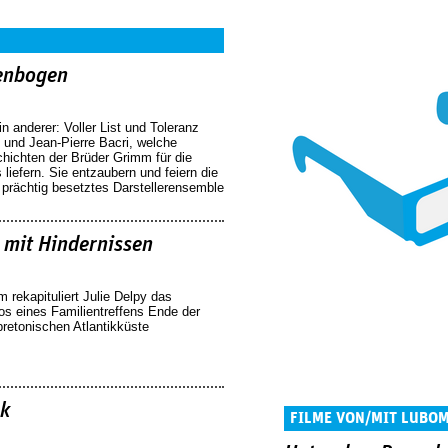
enbogen
n anderer: Voller List und Toleranz
 und Jean-Pierre Bacri, welche
hichten der Brüder Grimm für die
 liefern. Sie entzaubern und feiern die
in prächtig besetztes Darstellerensemble
 mit Hindernissen
lm rekapituliert Julie Delpy das
os eines Familientreffens Ende der
bretonischen Atlantikküste
rk
FILME VON/MIT LUBO