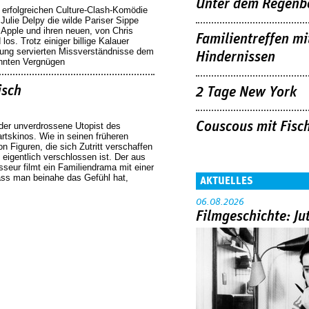
Unter dem Regenb
r erfolgreichen Culture-Clash-Komödie
 Julie Delpy die wilde Pariser Sippe
 Apple und ihren neuen, von Chris
Familientreffen mi
os. Trotz einiger billige Kalauer
wung servierten Missverständnisse dem
Hindernissen
nnten Vergnügen
isch
2 Tage New York
Couscous mit Fisc
 der unverdrossene Utopist des
tskinos. Wie in seinen früheren
on Figuren, die sich Zutritt verschaffen
n eigentlich verschlossen ist. Der aus
eur filmt ein Familiendrama mit einer
dass man beinahe das Gefühl hat,
AKTUELLES
06.08.2026
Filmgeschichte: Ju