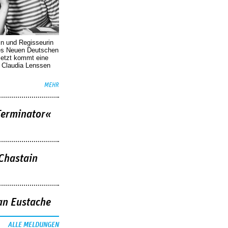
in und Regisseurin
des Neuen Deutschen
Jetzt kommt eine
. Claudia Lenssen
MEHR
Terminator«
 Chastain
an Eustache
ALLE MELDUNGEN