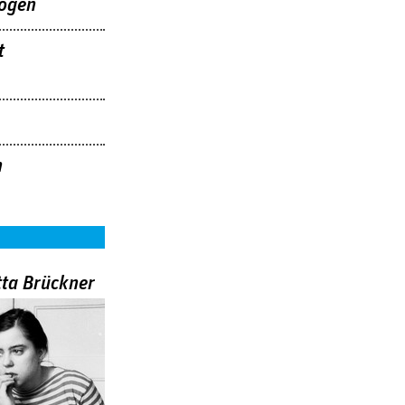
ogen
t
h
tta Brückner