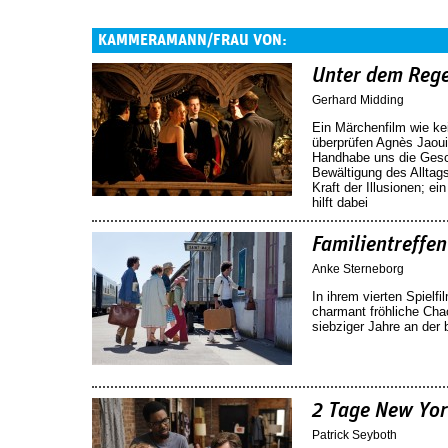
KAMMERAMANN/FRAU VON:
Unter dem Reg
Gerhard Midding
Ein Märchenfilm wie kei
überprüfen Agnès Jaoui
Handhabe uns die Gesc
Bewältigung des Alltags
Kraft der Illusionen; e
hilft dabei
Familientreffen
Anke Sterneborg
In ihrem vierten Spielfi
charmant fröhliche Cha
siebziger Jahre an der 
2 Tage New Yo
Patrick Seyboth