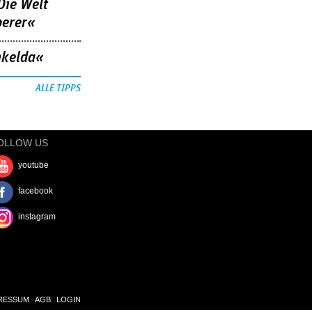
Die Welt
berer«
nkelda«
ALLE TIPPS
OLLOW US
youtube
facebook
instagram
RESSUM
AGB
LOGIN