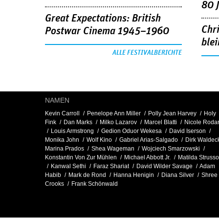
80 
Great Expectations: British
Chr
Postwar Cinema 1945–1960
blei
ALLE FESTIVALBERICHTE
NAMEN
Kevin Carroll
Penelope Ann Miller
Polly Jean Harvey
Holy
Fink
Dan Marks
Milko Lazarov
Marcel Blatti
Nicole Rodar
Louis Armstrong
Gedion Oduor Wekesa
David Iserson
Monika John
Wolf Kino
Gabriel Arias-Salgado
Dirk Waldec
Marina Prados
Shea Wageman
Wojciech Smarzowski
Konstantin Von Zur Mühlen
Michael Abbott Jr.
Matilda Struss
Kanwal Sethi
Faraz Shariat
David Wilder Savage
Adam
Habib
Mark de Rond
Hanna Henigin
Diana Silver
Shree
Crooks
Frank Schönwald