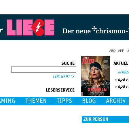
Jump to Navigation
ABO
APP
L
SUCHE
AKTUEL
SUCHE
IN DIE
epd F
epd F
LESERSERVICE
AMING
THEMEN
TIPPS
BLOG
ARCHIV
ZUR PERSON