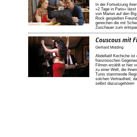
In der Fortsetzung ihre
»2 Tage in Paris« lässt
von Marion auf den Big
Rock gespielten Freund l
gereichen die mit Sch
Zuschauer zum entspa
Couscous mit F
Gerhard Midding
Abdellatif Kechiche ist
französischen Gegenwar
Filmen erzählt er hier v
zu einer Welt, die ihne
Tunis stammende Regiss
solchen Vertrautheit, 
selbst dazuzugehören