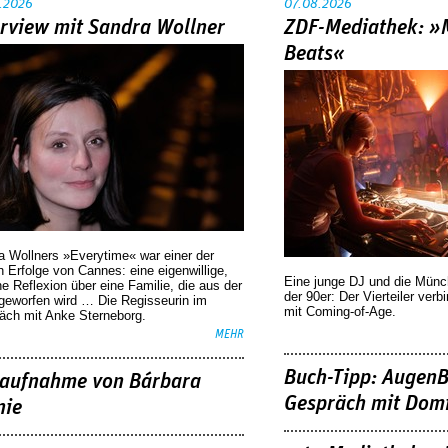
.2026
07.08.2026
erview mit Sandra Wollner
ZDF-Mediathek: 
Beats«
a Wollners »Everytime« war einer der
 Erfolge von Cannes: eine eigenwillige,
Eine junge DJ und die Mün
he Reflexion über eine ­Familie, die aus der
der 90er: Der Vierteiler verb
geworfen wird … Die Regisseurin im
mit Coming-of-Age.
äch mit Anke Sterneborg.
MEHR
Buch-Tipp: AugenB
aufnahme von Bárbara
Gespräch mit Domi
nie