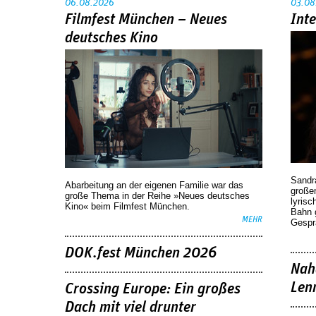
06.08.2026
03.08
Filmfest München – Neues
Int
deutsches Kino
Sandr
Abarbeitung an der eigenen Familie war das
großen
große Thema in der Reihe »Neues deutsches
lyrisc
Kino« beim Filmfest München.
Bahn 
MEHR
Gespr
DOK.fest München 2026
Nah
Len
Crossing Europe: Ein großes
Dach mit viel drunter