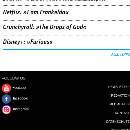
Netflix: »I am Frankelda«
Crunchyroll: »The Drops of God«
Disney+: »Furious«
ALLE TIPPS
FOLLOW US
NEWSLETTER
youtube
REDAKTION
facebook
MEDIADATEN
instagram
KONTAKT
DATENSCHUTZ