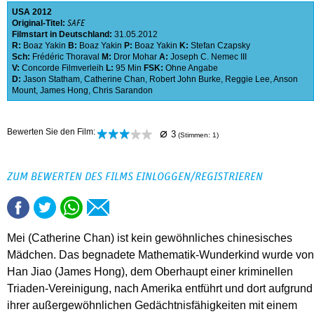
USA
2012
Original-Titel:
SAFE
Filmstart in Deutschland:
31.05.2012
R:
Boaz Yakin
B:
Boaz Yakin
P:
Boaz Yakin
K:
Stefan Czapsky
Sch:
Frédéric Thoraval
M:
Dror Mohar
A:
Joseph C. Nemec III
V:
Concorde Filmverleih
L:
95 Min
FSK:
Ohne Angabe
D:
Jason Statham
,
Catherine Chan
,
Robert John Burke
,
Reggie Lee
,
Anson
Mount
,
James Hong
,
Chris Sarandon
⌀
Bewerten Sie den Film:
3
(Stimmen:
1
)
ZUM BEWERTEN DES FILMS EINLOGGEN/REGISTRIEREN
Mei (Catherine Chan) ist kein gewöhnliches chinesisches
Mädchen. Das begnadete Mathematik-Wunderkind wurde von
Han Jiao (James Hong), dem Oberhaupt einer kriminellen
Triaden-Vereinigung, nach Amerika entführt und dort aufgrund
ihrer außergewöhnlichen Gedächtnisfähigkeiten mit einem