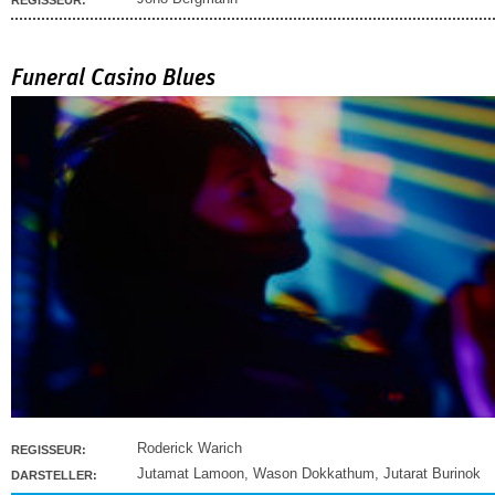
REGISSEUR:
Funeral Casino Blues
Roderick Warich
REGISSEUR:
Jutamat Lamoon
,
Wason Dokkathum
,
Jutarat Burinok
DARSTELLER: