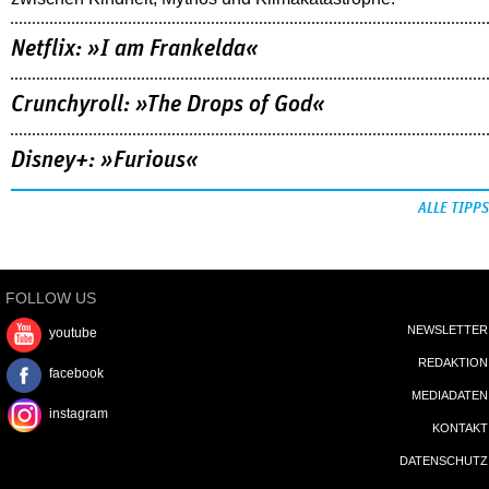
Netflix: »I am Frankelda«
Crunchyroll: »The Drops of God«
Disney+: »Furious«
ALLE TIPPS
FOLLOW US
NEWSLETTER
youtube
REDAKTION
facebook
MEDIADATEN
instagram
KONTAKT
DATENSCHUTZ