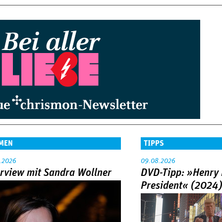
MEN
TIPPS
.2026
09.08.2026
erview mit Sandra Wollner
DVD-Tipp: »Henry 
President« (2024