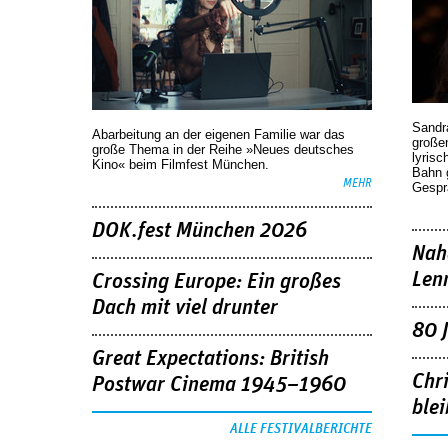
Sandr
Abarbeitung an der eigenen Familie war das
großen
große Thema in der Reihe »Neues deutsches
lyrisc
Kino« beim Filmfest München.
Bahn 
MEHR
Gespr
DOK.fest München 2026
Nah
Len
Crossing Europe: Ein großes
Dach mit viel drunter
80 
Great Expectations: British
Chr
Postwar Cinema 1945–1960
blei
ALLE FESTIVALBERICHTE