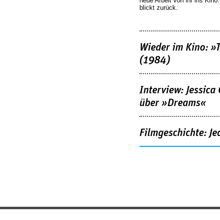
neue Arbeit von ihr ins Kino
blickt zurück.
Wieder im Kino: »
(1984)
Interview: Jessica
über »Dreams«
Filmgeschichte: Je