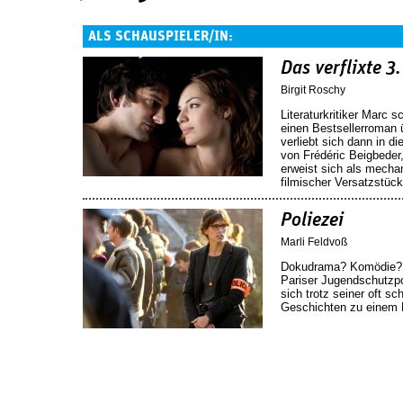
ALS SCHAUSPIELER/IN:
Das verflixte 3.
Birgit Roschy
Literaturkritiker Marc 
einen Bestsellerroman 
verliebt sich dann in d
von Frédéric Beigbeder
erweist sich als mecha
filmischer Versatzstüc
Poliezei
Marli Feldvoß
Dokudrama? Komödie? K
Pariser Jugendschutzpol
sich trotz seiner oft s
Geschichten zu einem F