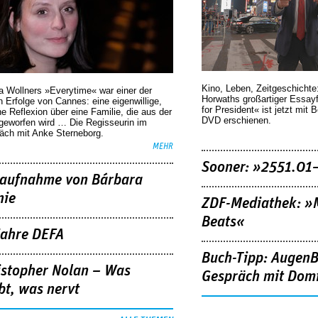
Kino, Leben, Zeitgeschichte
a Wollners »Everytime« war einer der
Horwaths großartiger Essay
 Erfolge von Cannes: eine eigenwillige,
for President« ist jetzt mit 
he Reflexion über eine ­Familie, die aus der
DVD erschienen.
geworfen wird … Die Regisseurin im
äch mit Anke Sterneborg.
MEHR
Sooner: »2551.01
aufnahme von Bárbara
nie
ZDF-Mediathek: 
Beats«
Jahre DEFA
Buch-Tipp: AugenB
istopher Nolan – Was
Gespräch mit Domi
bt, was nervt