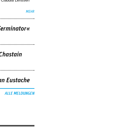
. Claudia Lenssen
MEHR
Terminator«
 Chastain
an Eustache
ALLE MELDUNGEN