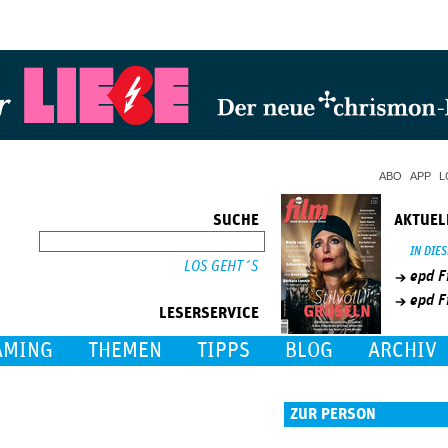
Jump to Navigation
ABO
APP
L
SUCHE
AKTUEL
SUCHE
IN DIE
epd F
epd F
LESERSERVICE
AMING
THEMEN
TIPPS
BLOG
ARCHIV
ZUR PERSON