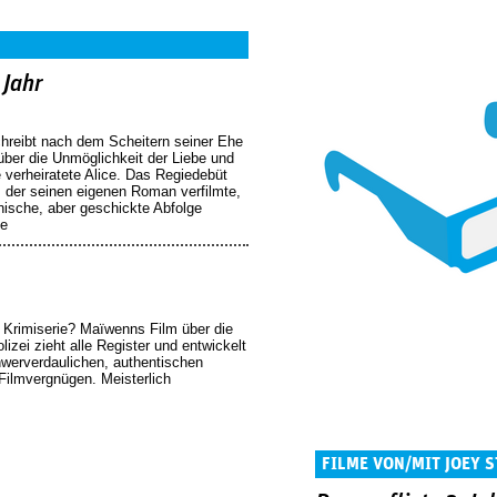
 Jahr
schreibt nach dem Scheitern seiner Ehe
über die Unmöglichkeit der Liebe und
ie verheiratete Alice. Das Regiedebüt
, der seinen eigenen Roman verfilmte,
nische, aber geschickte Abfolge
ke
rimiserie? Maïwenns Film über die
izei zieht alle Register und entwickelt
chwerverdaulichen, authentischen
ilmvergnügen. Meisterlich
FILME VON/MIT JOEY 