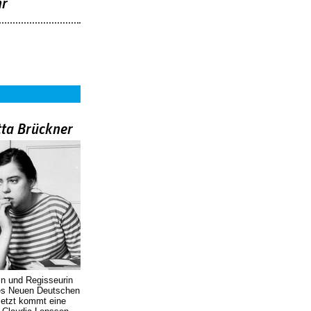
hr
tta Brückner
in und Regisseurin
des Neuen Deutschen
Jetzt kommt eine