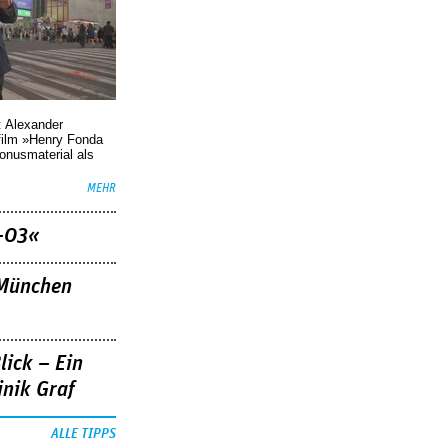
: Alexander
film »Henry Fonda
Bonusmaterial als
MEHR
–03«
»München
lick – Ein
nik Graf
ALLE TIPPS