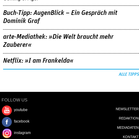
Buch-Tipp: AugenBlick – Ein Gespräch mit
Dominik Graf
arte-Mediathek: »Die Welt braucht mehr
Zauberer«
Netflix: »I am Frankelda«
ALLE TIPPS
FOLLOW US
NEWSLETTER
youtube
REDAKTION
facebook
MEDIADATEN
instagram
KONTAKT