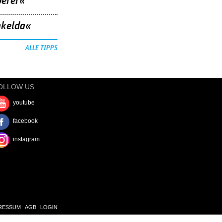
berer«
nkelda«
ALLE TIPPS
OLLOW US
youtube
facebook
instagram
RESSUM
AGB
LOGIN