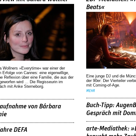
Beats«
a Wollners »Everytime« war einer der
 Erfolge von Cannes: eine eigenwillige,
Eine junge DJ und die Mün
he Reflexion über eine ­Familie, die aus der
der 90er: Der Vierteiler verb
geworfen wird … Die Regisseurin im
mit Coming-of-Age.
äch mit Anke Sterneborg.
MEHR
Buch-Tipp: AugenB
aufnahme von Bárbara
Gespräch mit Domi
nie
arte-Mediathek: »
Jahre DEFA