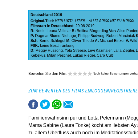
Deutschland
2019
Original-Titel:
MEIN LOTTA-LEBEN – ALLES BINGO MIT FLAMINGO!
Filmstart in Deutschland:
29.08.2019
R:
Neele Leana Vollmar
B:
Bettina Börgerding
Vor:
Alice Panter
P:
Dagmar Blume-Niehage
,
Philipp Budweg
,
Robert Marciniak
Sch:
Bernd Schlegel
M:
Oliver Thiede
A:
Michael Binzer
V:
Wild
FSK:
keine Beschränkung
D:
Meggy Hussong
,
Yola Streese
,
Levi Kazmaier
,
Laila Ziegler
,
L
Kebekus
,
Milan Peschel
,
Lukas Rieger
,
Caro Cult
Bewerten Sie den Film:
Noch keine Bewertungen vorh
ZUM BEWERTEN DES FILMS EINLOGGEN/REGISTRIER
Familienwahnsinn pur und Lotta Petermann (Meggy
Mama Sabine (Laura Tonke) kocht am liebsten Ayu
zu allem Überfluss auch noch im Meditationsstudi