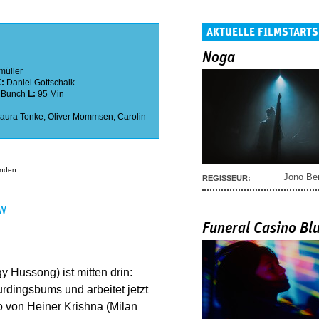
AKTUELLE FILMSTARTS
Noga
müller
K:
Daniel Gottschalk
 Bunch
L:
95 Min
aura Tonke
,
Oliver Mommsen
,
Carolin
anden
Jono Be
REGISSEUR:
EN
Funeral Casino Bl
 Hussong) ist mitten drin:
rdingsbums und arbeitet jetzt
o von Heiner Krishna (Milan