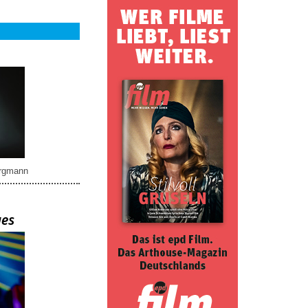
rgmann
ues