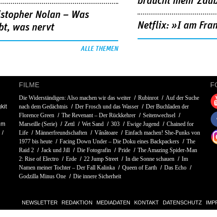
braucht mehr Zau
istopher Nolan – Was
Netflix: »I am Fra
bt, was nervt
ALLE THEMEN
FILME
F
Die Widerständigen: Also machen wir das weiter
Rubinrot
Auf der Suche
kit
nach dem Gedächtnis
Der Frosch und das Wasser
Der Buchladen der
Florence Green
The Revenant – Der Rückkehrer
Seitenwechsel
im
Marseille (Serie)
Zettl
Wet Sand
303
Ewige Jugend
Chained for
Life
Männerfreundschaften
Vânâtoare
Einfach machen! She-Punks von
1977 bis heute
Facing Down Under – Die Doku eines Backpackers
The
Raid 2
Jack und Jill
Die Fotografin
Pride
The Amazing Spider-Man
2: Rise of Electro
Erde
22 Jump Street
In die Sonne schauen
Im
Namen meiner Tochter – Der Fall Kalinka
Queen of Earth
Das Echo
Godzilla Minus One
Die innere Sicherheit
NEWSLETTER
REDAKTION
MEDIADATEN
KONTAKT
DATENSCHUTZ
IMP