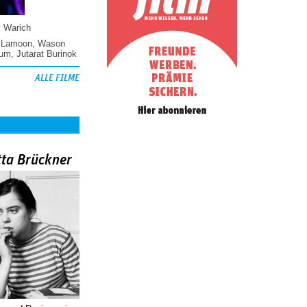
k Warich
 Lamoon
,
Wason
hum
,
Jutarat Burinok
ALLE FILME
tta Brückner