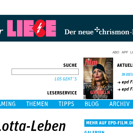
Jump to Navigation
ABO
APP
L
SUCHE
AKTUEL
SUCHE
IN DIE
epd F
epd F
LESERSERVICE
AMING
THEMEN
TIPPS
BLOG
ARCHIV
Lotta-Leben
MEHR AUF EPD-FILM.D
GALERIEN