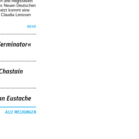
in und Regisseurin
des Neuen Deutschen
Jetzt kommt eine
. Claudia Lenssen
MEHR
Terminator«
 Chastain
an Eustache
ALLE MELDUNGEN