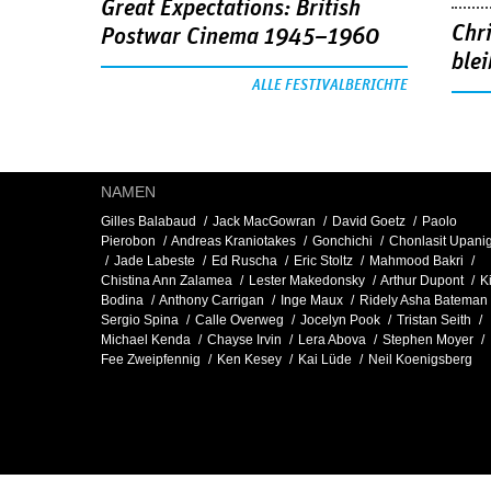
Great Expectations: British
Chr
Postwar Cinema 1945–1960
blei
ALLE FESTIVALBERICHTE
NAMEN
Gilles Balabaud
Jack MacGowran
David Goetz
Paolo
Pierobon
Andreas Kraniotakes
Gonchichi
Chonlasit Upanig
Jade Labeste
Ed Ruscha
Eric Stoltz
Mahmood Bakri
Chistina Ann Zalamea
Lester Makedonsky
Arthur Dupont
K
Bodina
Anthony Carrigan
Inge Maux
Ridely Asha Bateman
Sergio Spina
Calle Overweg
Jocelyn Pook
Tristan Seith
Michael Kenda
Chayse Irvin
Lera Abova
Stephen Moyer
Fee Zweipfennig
Ken Kesey
Kai Lüde
Neil Koenigsberg