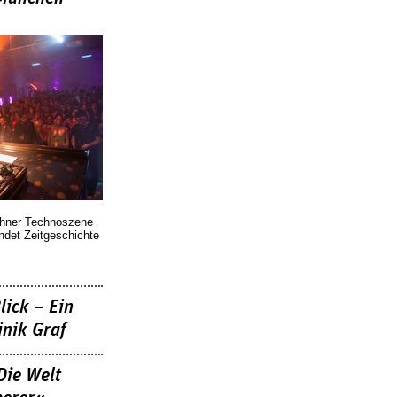
chner Technoszene
indet Zeitgeschichte
lick – Ein
nik Graf
Die Welt