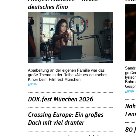
deutsches Kino
Sandr
Abarbeitung an der eigenen Familie war das
großen
große Thema in der Reihe »Neues deutsches
lyrisc
Kino« beim Filmfest München.
Bahn 
MEHR
Gespr
MEHR
DOK.fest München 2026
Nah
Len
Crossing Europe: Ein großes
Dach mit viel drunter
80 