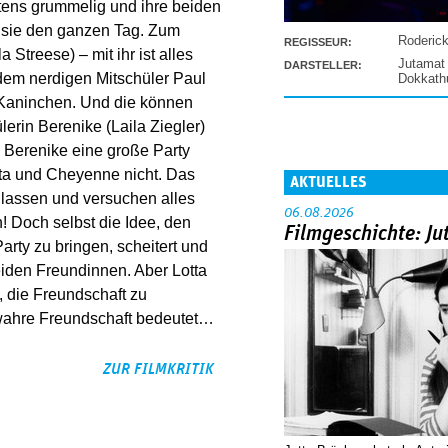
tens grummelig und ihre beiden
 sie den ganzen Tag. Zum
Roderic
REGISSEUR:
Streese) – mit ihr ist alles
Jutamat
DARSTELLER:
dem nerdigen Mitschüler Paul
Dokkat
n Kaninchen. Und die können
lerin Berenike (Laila Ziegler)
s Berenike eine große Party
otta und Cheyenne nicht. Das
AKTUELLES
 lassen und versuchen alles
06.08.2026
! Doch selbst die Idee, den
Filmgeschichte: Ju
rty zu bringen, scheitert und
iden Freundinnen. Aber Lotta
, die Freundschaft zu
wahre Freundschaft bedeutet…
ZUR FILMKRITIK