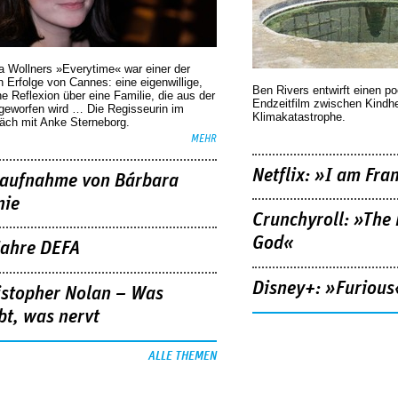
a Wollners »Everytime« war einer der
 Erfolge von Cannes: eine eigenwillige,
Ben Rivers entwirft einen p
he Reflexion über eine ­Familie, die aus der
Endzeitfilm zwischen Kindh
geworfen wird … Die Regisseurin im
Klimakatastrophe.
äch mit Anke Sterneborg.
MEHR
Netflix: »I am Fra
aufnahme von Bárbara
nie
Crunchyroll: »The 
God«
Jahre DEFA
Disney+: »Furious
istopher Nolan – Was
bt, was nervt
ALLE THEMEN