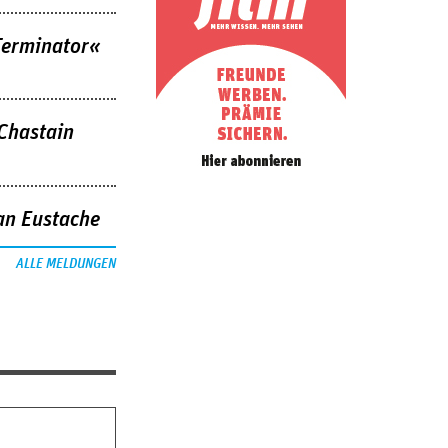
Terminator«
 Chastain
an Eustache
ALLE MELDUNGEN