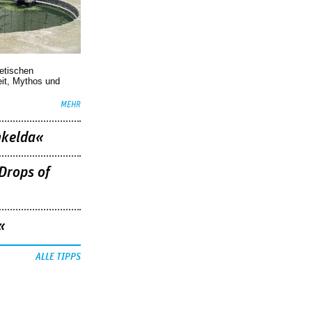
oetischen
eit, Mythos und
MEHR
nkelda«
Drops of
«
ALLE TIPPS