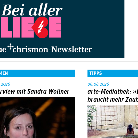
MEN
TIPPS
.2026
06.08.2026
erview mit Sandra Wollner
arte-Mediathek: »
braucht mehr Zau