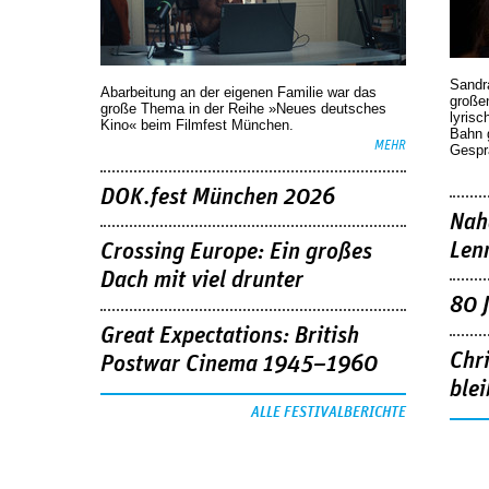
Sandr
Abarbeitung an der eigenen Familie war das
großen
große Thema in der Reihe »Neues deutsches
lyrisc
Kino« beim Filmfest München.
Bahn 
MEHR
Gespr
DOK.fest München 2026
Nah
Len
Crossing Europe: Ein großes
Dach mit viel drunter
80 
Great Expectations: British
Chr
Postwar Cinema 1945–1960
blei
ALLE FESTIVALBERICHTE