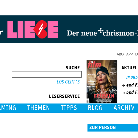
Jump to Navigation
ABO
APP
L
SUCHE
AKTUEL
SUCHE
IN DIE
epd F
epd F
LESERSERVICE
AMING
THEMEN
TIPPS
BLOG
ARCHIV
ZUR PERSON