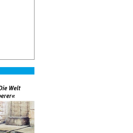
Die Welt
berer«