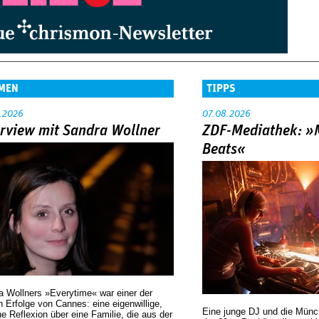
MEN
TIPPS
.2026
07.08.2026
erview mit Sandra Wollner
ZDF-Mediathek: 
Beats«
a Wollners »Everytime« war einer der
 Erfolge von Cannes: eine eigenwillige,
Eine junge DJ und die Mün
he Reflexion über eine ­Familie, die aus der