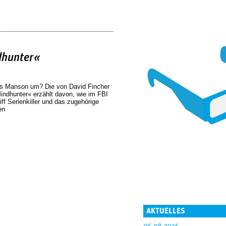
dhunter«
les Manson um? Die von David Fincher
Mindhunter« erzählt davon, wie im FBI
iff Serienkiller und das zugehörige
en
AKTUELLES