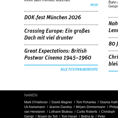
Kino« beim Filmfest München.
Bahn 
MEHR
Gespr
DOK.fest München 2026
Nah
Len
Crossing Europe: Ein großes
Dach mit viel drunter
80 
Great Expectations: British
Chr
Postwar Cinema 1945–1960
blei
ALLE FESTIVALBERICHTE
NAMEN
Mark OʼHalloran
David Wagner
Tom Pohanka
Osama Hafir
Uli Aselamann
Jeanne Dandoy
Mirjam Zimmermann
Phili
van Herwijnen
Lothaire Bluteau
Curtis Roberts
Christoph
Gampl
Braam du Toit
Tom Harari
Betina Ip
Peter