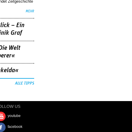
indet Zeitgeschichte
MEHR
lick – Ein
nik Graf
Die Welt
berer«
nkelda«
ALLE TIPPS
OLLOW US
youtube
facebook