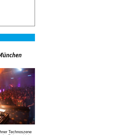
»München
chner Technoszene