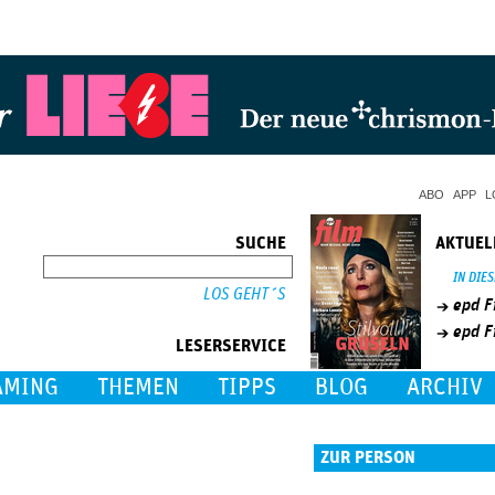
Jump to Navigation
ABO
APP
L
SUCHE
AKTUEL
SUCHE
IN DIE
epd F
epd F
LESERSERVICE
AMING
THEMEN
TIPPS
BLOG
ARCHIV
ZUR PERSON