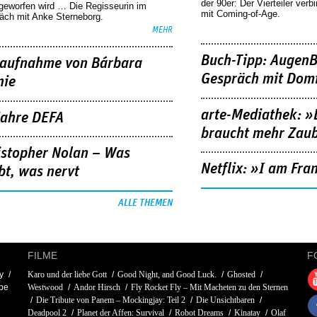
der 90er: Der Vierteiler verb
geworfen wird … Die Regisseurin im
mit Coming-of-Age.
äch mit Anke Sterneborg.
MEHR
Buch-Tipp: AugenB
aufnahme von Bárbara
Gespräch mit Domi
nie
arte-Mediathek: »
Jahre DEFA
braucht mehr Zau
istopher Nolan – Was
Netflix: »I am Fra
bt, was nervt
ALLE THEMEN
FILME
F
y
Karo und der liebe Gott
Good Night, and Good Luck.
Ghosted
ppe
Westwood
Andor Hirsch
Fly Rocket Fly – Mit Macheten zu den Sternen
Die Tribute von Panem – Mockingjay: Teil 2
Die Unsichtbaren
Deadpool 2
Planet der Affen: Survival
Robot Dreams
Kinatay
Olaf