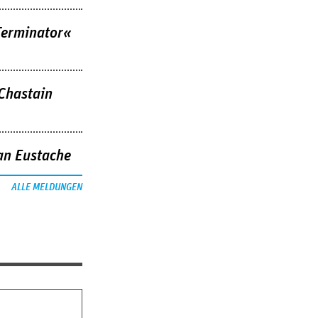
Terminator«
 Chastain
an Eustache
ALLE MELDUNGEN