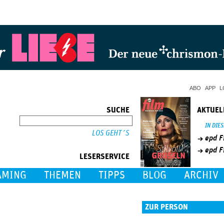
Jump to Navigation
ABO
APP
L
SUCHE
AKTUEL
SUCHE
IN DIE
epd F
epd F
LESERSERVICE
AMING
THEMEN
TIPPS
BLOG
ARCHIV
ZUR PERSON