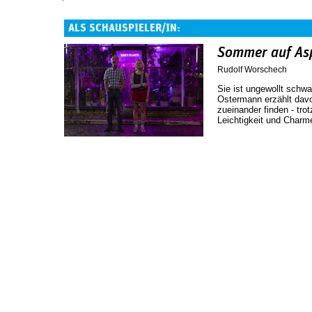
ALS SCHAUSPIELER/IN:
Sommer auf As
Rudolf Worschech
Sie ist ungewollt schw
Ostermann erzählt davo
zueinander finden - tro
Leichtigkeit und Charm