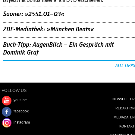
ist jetzt mit Bonusmaterial als DVD erschienen.
Sooner: »2551.01–03«
ZDF-Mediathek: »München Beats«
Buch-Tipp: AugenBlick – Ein Gespräch mit
Dominik Graf
ALLE TIPPS
FOLLOW US
NEWSLETTER
youtube
REDAKTION
facebook
MEDIADATEN
instagram
KONTAKT