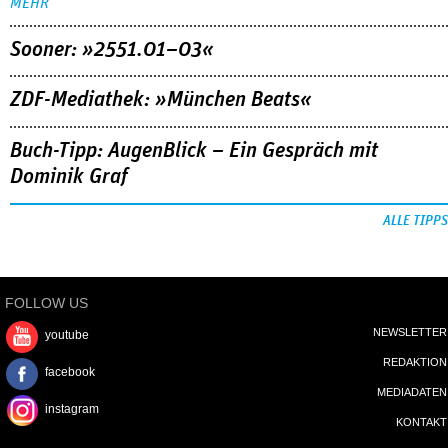
MEHR
Sooner: »2551.01–03«
ZDF-Mediathek: »München Beats«
Buch-Tipp: AugenBlick – Ein Gespräch mit
Dominik Graf
ALLE TIPPS
FOLLOW US
NEWSLETTER
youtube
REDAKTION
facebook
MEDIADATEN
instagram
KONTAKT