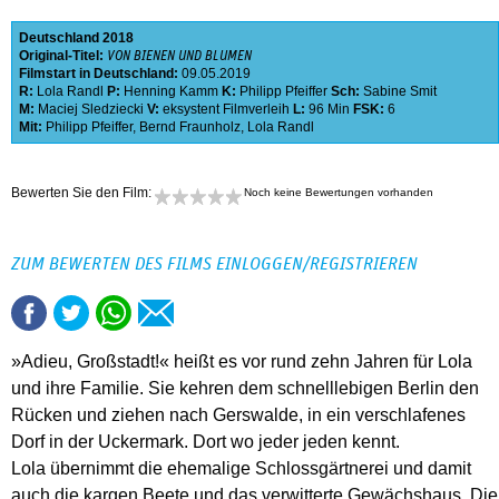
Deutschland
2018
Original-Titel:
VON BIENEN UND BLUMEN
Filmstart in Deutschland:
09.05.2019
R:
Lola Randl
P:
Henning Kamm
K:
Philipp Pfeiffer
Sch:
Sabine Smit
M:
Maciej Sledziecki
V:
eksystent Filmverleih
L:
96 Min
FSK:
6
Mit:
Philipp Pfeiffer
,
Bernd Fraunholz
,
Lola Randl
Bewerten Sie den Film:
Noch keine Bewertungen vorhanden
ZUM BEWERTEN DES FILMS EINLOGGEN/REGISTRIEREN
»Adieu, Großstadt!« heißt es vor rund zehn Jahren für Lola
und ihre Familie. Sie kehren dem schnelllebigen Berlin den
Rücken und ziehen nach Gerswalde, in ein verschlafenes
Dorf in der Uckermark. Dort wo jeder jeden kennt.
Lola übernimmt die ehemalige Schlossgärtnerei und damit
auch die kargen Beete und das verwitterte Gewächshaus. Die