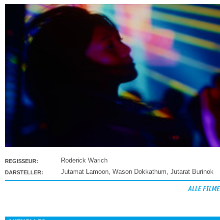
Roderick Warich
REGISSEUR:
Jutamat Lamoon
,
Wason Dokkathum
,
Jutarat Burinok
DARSTELLER:
ALLE FILME