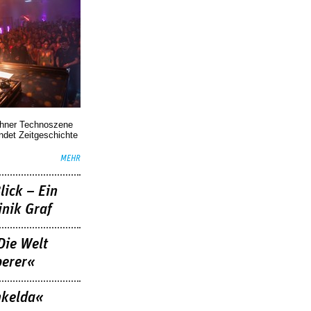
chner Technoszene
indet Zeitgeschichte
MEHR
lick – Ein
nik Graf
Die Welt
berer«
nkelda«