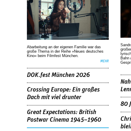
Sandr
Abarbeitung an der eigenen Familie war das
großen
große Thema in der Reihe »Neues deutsches
lyrisc
Kino« beim Filmfest München.
Bahn 
MEHR
Gespr
DOK.fest München 2026
Nah
Len
Crossing Europe: Ein großes
Dach mit viel drunter
80 
Great Expectations: British
Chr
Postwar Cinema 1945–1960
blei