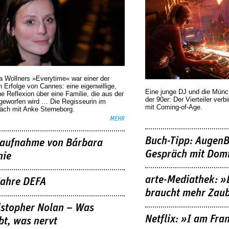
a Wollners »Everytime« war einer der
 Erfolge von Cannes: eine eigenwillige,
Eine junge DJ und die Mün
he Reflexion über eine ­Familie, die aus der
der 90er: Der Vierteiler verb
geworfen wird … Die Regisseurin im
mit Coming-of-Age.
äch mit Anke Sterneborg.
MEHR
Buch-Tipp: AugenB
aufnahme von Bárbara
Gespräch mit Domi
nie
arte-Mediathek: »
Jahre DEFA
braucht mehr Zau
istopher Nolan – Was
Netflix: »I am Fra
bt, was nervt