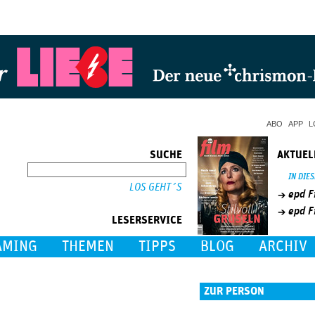
Jump to Navigation
ABO
APP
L
SUCHE
AKTUEL
SUCHE
IN DIE
epd F
epd F
LESERSERVICE
AMING
THEMEN
TIPPS
BLOG
ARCHIV
ZUR PERSON