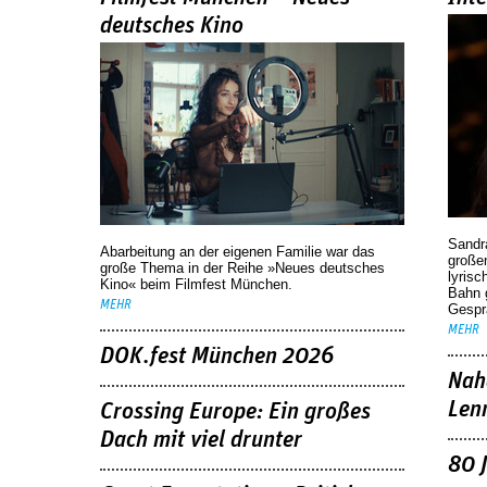
deutsches Kino
Sandr
Abarbeitung an der eigenen Familie war das
großen
große Thema in der Reihe »Neues deutsches
lyrisc
Kino« beim Filmfest München.
Bahn 
MEHR
Gespr
MEHR
DOK.fest München 2026
Nah
Len
Crossing Europe: Ein großes
Dach mit viel drunter
80 