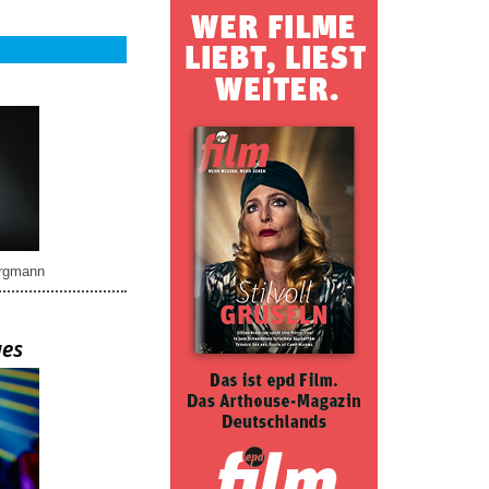
rgmann
ues