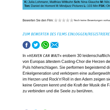
K:
Julia Lohmann
,
Matthias Wittkuhn
Sch:
Nina Glauche
M:
Nils
Ton:
Daniel de Homont
V:
Mindjazz Pictures
L:
103 Min
FSK:
Oh
Bewerten Sie den Film:
Noch keine Bewertungen vorh
ZUM BEWERTEN DES FILMS EINLOGGEN/REGISTRIER
In »
« erobern 30 leidenschaftlich
HEAVEN CAN WAIT
von Europas ältestem Casting-Chor die Herzen d
Puls höherschlagen. Sie performen begeisternd di
Enkelgeneration und verkörpern eine außergewöh
im Herzen und Rock‘n‘Roll in den Adern zeigen sie
keine Grenzen kennt und die Kraft der Musik die F
zu verbinden und die Seele zu berühren.