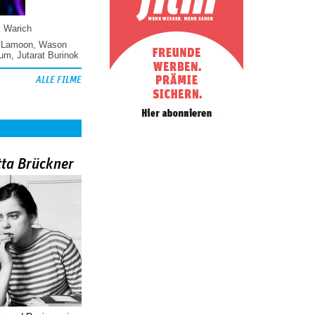
k Warich
 Lamoon
,
Wason
hum
,
Jutarat Burinok
ALLE FILME
tta Brückner