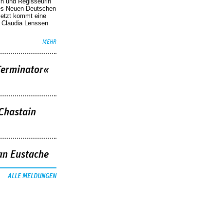
in und Regisseurin
des Neuen Deutschen
Jetzt kommt eine
. Claudia Lenssen
MEHR
Terminator«
 Chastain
an Eustache
ALLE MELDUNGEN