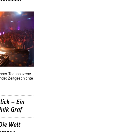
chner Technoszene
indet Zeitgeschichte
lick – Ein
nik Graf
Die Welt