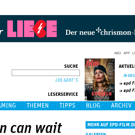
Jump to Navigation
ABO
APP
L
SUCHE
AKTUEL
SUCHE
IN DIE
epd F
epd F
LESERSERVICE
AMING
THEMEN
TIPPS
BLOG
ARCHIV
n can wait
MEHR AUF EPD-FILM.D
GALERIEN