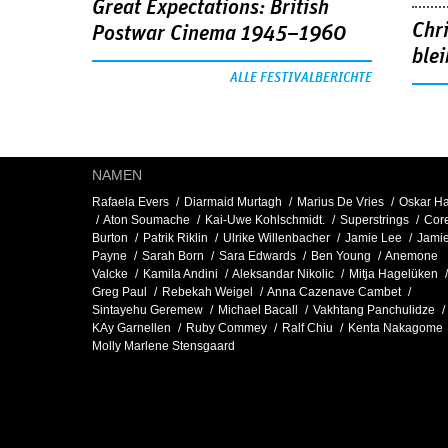
Great Expectations: British
Chr
Postwar Cinema 1945–1960
blei
ALLE FESTIVALBERICHTE
NAMEN
Rafaela Evers
Diarmaid Murtagh
Marius De Vries
Oskar H
Aton Soumache
Kai-Uwe Kohlschmidt.
Superstrings
Cor
Burton
Patrik Riklin
Ulrike Willenbacher
Jamie Lee
Jami
Payne
Sarah Born
Sara Edwards
Ben Young
Anemone
Valcke
Kamila Andini
Aleksandar Nikolic
Mitja Hagelüken
Greg Paul
Rebekah Weigel
Anna Cazenave Cambet
Sintayehu Geremew
Michael Bacall
Vakhtang Panchulidze
KAy Garnellen
Ruby Commey
Ralf Chiu
Kenta Nakagome
Molly Marlene Stensgaard