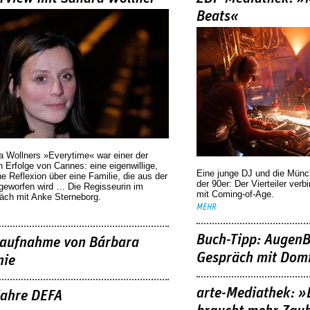
Beats«
a Wollners »Everytime« war einer der
 Erfolge von Cannes: eine eigenwillige,
Eine junge DJ und die Mün
he Reflexion über eine ­Familie, die aus der
der 90er: Der Vierteiler verb
geworfen wird … Die Regisseurin im
mit Coming-of-Age.
äch mit Anke Sterneborg.
MEHR
Buch-Tipp: AugenB
aufnahme von Bárbara
Gespräch mit Domi
nie
arte-Mediathek: »
Jahre DEFA