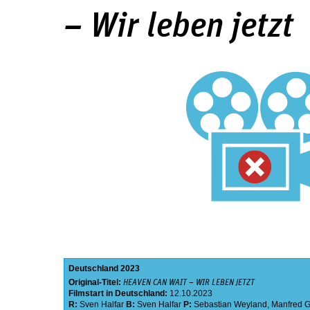
– Wir leben jetzt
Deutschland
2023
Original-Titel:
HEAVEN CAN WAIT – WIR LEBEN JETZT
Filmstart in Deutschland:
12.10.2023
R:
Sven Halfar
B:
Sven Halfar
P:
Sebastian Weyland
,
Manfred G