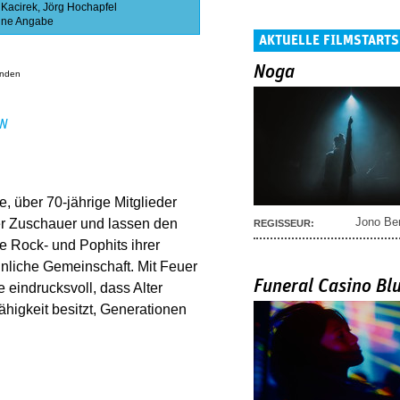
 Kacirek
,
Jörg Hochapfel
ne Angabe
AKTUELLE FILMSTARTS
Noga
anden
EN
e, über 70-jährige Mitglieder
Jono Be
er Zuschauer und lassen den
REGISSEUR:
e Rock- und Pophits ihrer
nliche Gemeinschaft. Mit Feuer
Funeral Casino Bl
 eindrucksvoll, dass Alter
ähigkeit besitzt, Generationen