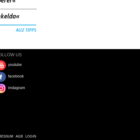
berer«
nkelda«
ALLE TIPPS
OLLOW US
youtube
facebook
instagram
RESSUM
AGB
LOGIN