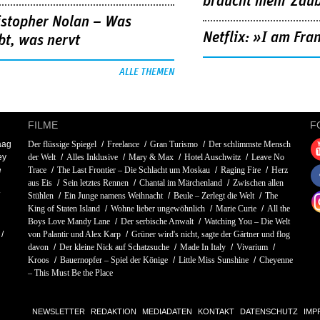
braucht mehr Zau
istopher Nolan – Was
Netflix: »I am Fra
bt, was nervt
ALLE THEMEN
FILME
F
aag
Der flüssige Spiegel
Freelance
Gran Turismo
Der schlimmste Mensch
ey
der Welt
Alles Inklusive
Mary & Max
Hotel Auschwitz
Leave No
e
Trace
The Last Frontier – Die Schlacht um Moskau
Raging Fire
Herz
aus Eis
Sein letztes Rennen
Chantal im Märchenland
Zwischen allen
Stühlen
Ein Junge namens Weihnacht
Beule – Zerlegt die Welt
The
King of Staten Island
Wohne lieber ungewöhnlich
Marie Curie
All the
Boys Love Mandy Lane
Der serbische Anwalt
Watching You – Die Welt
von Palantir und Alex Karp
Grüner wird's nicht, sagte der Gärtner und flog
davon
Der kleine Nick auf Schatzsuche
Made In Italy
Vivarium
Kroos
Bauernopfer – Spiel der Könige
Little Miss Sunshine
Cheyenne
– This Must Be the Place
NEWSLETTER
REDAKTION
MEDIADATEN
KONTAKT
DATENSCHUTZ
IMP