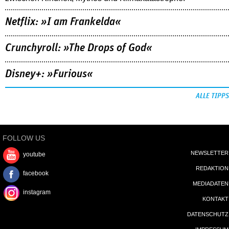
Netflix: »I am Frankelda«
Crunchyroll: »The Drops of God«
Disney+: »Furious«
ALLE TIPPS
FOLLOW US
NEWSLETTER
youtube
REDAKTION
facebook
MEDIADATEN
instagram
KONTAKT
DATENSCHUTZ