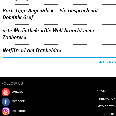
Buch-Tipp: AugenBlick – Ein Gespräch mit
Dominik Graf
arte-Mediathek: »Die Welt braucht mehr
Zauberer«
Netflix: »I am Frankelda«
ALLE TIPPS
FOLLOW US
NEWSLETTER
youtube
REDAKTION
facebook
MEDIADATEN
instagram
KONTAKT