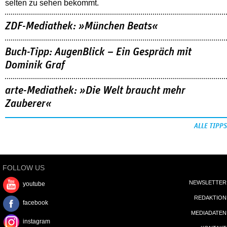
selten zu sehen bekommt.
ZDF-Mediathek: »München Beats«
Buch-Tipp: AugenBlick – Ein Gespräch mit
Dominik Graf
arte-Mediathek: »Die Welt braucht mehr
Zauberer«
ALLE TIPPS
FOLLOW US
NEWSLETTER
youtube
REDAKTION
facebook
MEDIADATEN
instagram