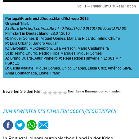
Vol. 1 – Trailer OmU © Real Fiction
Portugal
Frankreich
Deutschland
Schweiz
2015
Original-Titel:
AS MIL E UMA NOITES, VOLUME 1-3: O INQUIETO / O DESOLADO /O ENCANTADO
Filmstart in Deutschland:
28.07.2016
R:
Miguel Gomes
B:
Miguel Gomes
,
Mariana Ricardo
,
Telmo Churro
P:
Luís Urbano
,
Sandro Aguilar
K:
Sayombhu Mukdeeprom
,
Lisa Persson
,
Mário Castanheira
Sch:
Telmo Churro
,
Pedro Filipe Marques
,
Miguel Gomes
A:
Bruno Duarte
,
Artur Pinheiro
V:
Real Fiction Filmverleih
L:
381 Min
FSK:
12
D:
Crista Alfaiate
,
Miguel Gomes
,
Chico Chapas
,
Luisa Cruz
,
Américo Silva
,
Amar Bounachada
,
Lionel Franc
Bewerten Sie den Film:
Noch keine Bewertungen vorhanden
ZUM BEWERTEN DES FILMS EINLOGGEN/REGISTRIEREN
In Portugal, einem europäischen Land in der Krise,