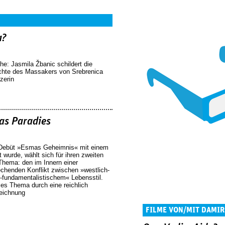
a?
he: Jasmila Žbanic schildert die
ichte des Massakers von Srebrenica
zerin
as Paradies
 Debüt »Esmas Geheimnis« mit einem
t wurde, wählt sich für ihren zweiten
 Thema: den im Innern einer
chenden Konflikt zwischen »westlich-
s-fundamentalistischem« Lebensstil.
eses Thema durch eine reichlich
zeichnung
FILME VON/MIT DAMIR