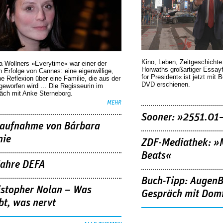
Kino, Leben, Zeitgeschichte
a Wollners »Everytime« war einer der
Horwaths großartiger Essay
 Erfolge von Cannes: eine eigenwillige,
for President« ist jetzt mit 
he Reflexion über eine ­Familie, die aus der
DVD erschienen.
geworfen wird … Die Regisseurin im
äch mit Anke Sterneborg.
MEHR
Sooner: »2551.01
aufnahme von Bárbara
nie
ZDF-Mediathek: 
Beats«
Jahre DEFA
Buch-Tipp: AugenB
istopher Nolan – Was
Gespräch mit Domi
bt, was nervt