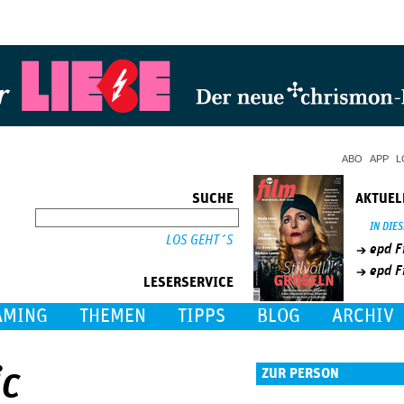
Jump to Navigation
ABO
APP
L
SUCHE
AKTUEL
SUCHE
IN DIE
epd F
epd F
LESERSERVICE
AMING
THEMEN
TIPPS
BLOG
ARCHIV
ic
ZUR PERSON