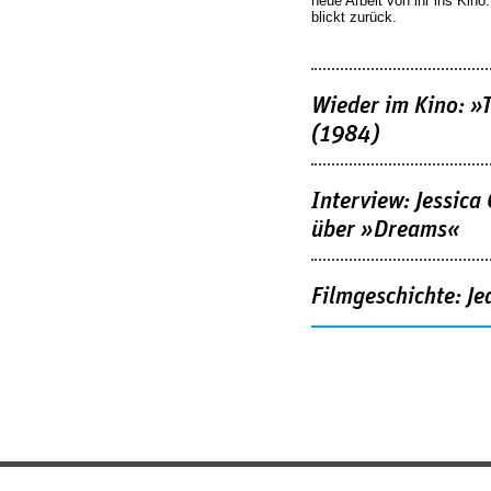
neue Arbeit von ihr ins Kino
blickt zurück.
Wieder im Kino: »
(1984)
Interview: Jessica
über »Dreams«
Filmgeschichte: Je