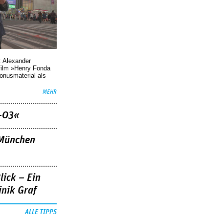
: Alexander
film »Henry Fonda
Bonusmaterial als
MEHR
–03«
»München
lick – Ein
nik Graf
ALLE TIPPS