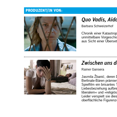
PRODUZENT/IN VON:
Quo Vadis, Aid
Barbara Schweizerhof
Chronik einer Katastrop
unmittelbare Vorgesch
aus Sicht einer Überset
Zwischen uns d
Rainer Gansera
Jasmila Žbanić, deren
Berlinale-Bären prämier
Spielfilm ein brisantes
Liebesbeziehung aufbre
liberalem« und »religiö
Leider verspielt sie di
oberflächliche Figuren