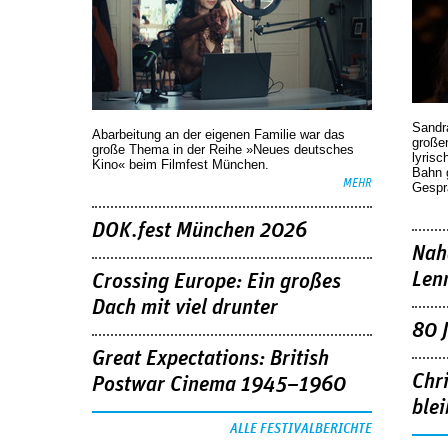
Sandr
Abarbeitung an der eigenen Familie war das
großen
große Thema in der Reihe »Neues deutsches
lyrisc
Kino« beim Filmfest München.
Bahn 
MEHR
Gespr
DOK.fest München 2026
Nah
Len
Crossing Europe: Ein großes
Dach mit viel drunter
80 
Great Expectations: British
Chr
Postwar Cinema 1945–1960
blei
ALLE FESTIVALBERICHTE