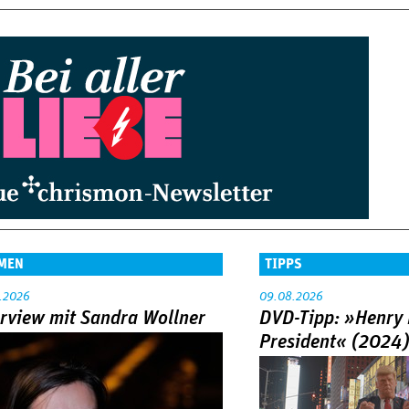
MEN
TIPPS
.2026
09.08.2026
erview mit Sandra Wollner
DVD-Tipp: »Henry 
President« (2024