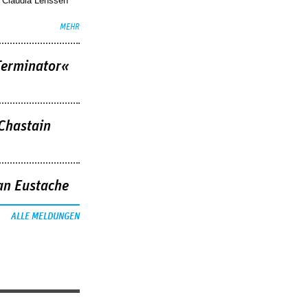
. Claudia Lenssen
MEHR
Terminator«
 Chastain
an Eustache
ALLE MELDUNGEN