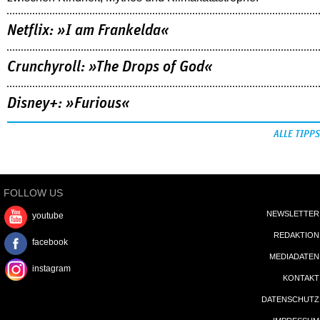
Netflix: »I am Frankelda«
Crunchyroll: »The Drops of God«
Disney+: »Furious«
ALLE TIPPS
FOLLOW US
NEWSLETTER
youtube
REDAKTION
facebook
MEDIADATEN
instagram
KONTAKT
DATENSCHUTZ