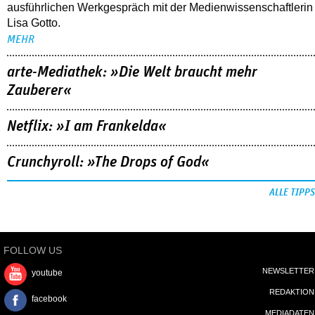
ausführlichen Werkgespräch mit der Medienwissenschaftlerin
Lisa Gotto.
MEHR
arte-Mediathek: »Die Welt braucht mehr
Zauberer«
Netflix: »I am Frankelda«
Crunchyroll: »The Drops of God«
ALLE TIPPS
FOLLOW US
NEWSLETTER
youtube
REDAKTION
facebook
MEDIADATEN