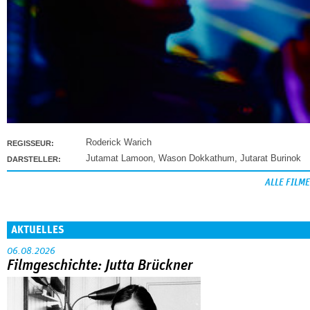
Roderick Warich
REGISSEUR:
Jutamat Lamoon
,
Wason Dokkathum
,
Jutarat Burinok
DARSTELLER:
ALLE FILME
AKTUELLES
06.08.2026
Filmgeschichte: Jutta Brückner