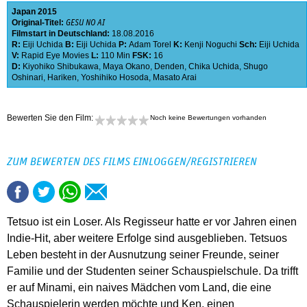
Japan
2015
Original-Titel:
GESU NO AI
Filmstart in Deutschland:
18.08.2016
R:
Eiji Uchida
B:
Eiji Uchida
P:
Adam Torel
K:
Kenji Noguchi
Sch:
Eiji Uchida
V:
Rapid Eye Movies
L:
110 Min
FSK:
16
D:
Kiyohiko Shibukawa
,
Maya Okano
,
Denden
,
Chika Uchida
,
Shugo
Oshinari
,
Hariken
,
Yoshihiko Hosoda
,
Masato Arai
Bewerten Sie den Film:
Noch keine Bewertungen vorhanden
ZUM BEWERTEN DES FILMS EINLOGGEN/REGISTRIEREN
Tetsuo ist ein Loser. Als Regisseur hatte er vor Jahren einen
Indie-Hit, aber weitere Erfolge sind ausgeblieben. Tetsuos
Leben besteht in der Ausnutzung seiner Freunde, seiner
Familie und der Studenten seiner Schauspielschule. Da trifft
er auf Minami, ein naives Mädchen vom Land, die eine
Schauspielerin werden möchte und Ken, einen