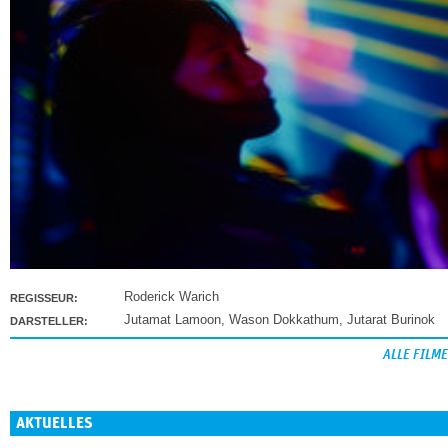
Roderick Warich
REGISSEUR:
Jutamat Lamoon
,
Wason Dokkathum
,
Jutarat Burinok
DARSTELLER:
ALLE FILME
AKTUELLES