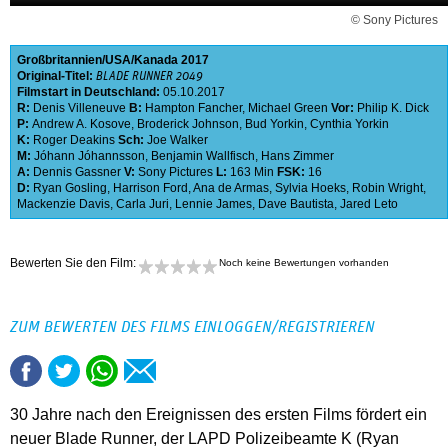
© Sony Pictures
Großbritannien
USA
Kanada
2017
Original-Titel:
BLADE RUNNER 2049
Filmstart in Deutschland:
05.10.2017
R:
Denis Villeneuve
B:
Hampton Fancher
,
Michael Green
Vor:
Philip K. Dick
P:
Andrew A. Kosove
,
Broderick Johnson
,
Bud Yorkin
,
Cynthia Yorkin
K:
Roger Deakins
Sch:
Joe Walker
M:
Jóhann Jóhannsson
,
Benjamin Wallfisch
,
Hans Zimmer
A:
Dennis Gassner
V:
Sony Pictures
L:
163 Min
FSK:
16
D:
Ryan Gosling
,
Harrison Ford
,
Ana de Armas
,
Sylvia Hoeks
,
Robin Wright
,
Mackenzie Davis
,
Carla Juri
,
Lennie James
,
Dave Bautista
,
Jared Leto
Bewerten Sie den Film:
Noch keine Bewertungen vorhanden
ZUM BEWERTEN DES FILMS EINLOGGEN/REGISTRIEREN
30 Jahre nach den Ereignissen des ersten Films fördert ein
neuer Blade Runner, der LAPD Polizeibeamte K (Ryan