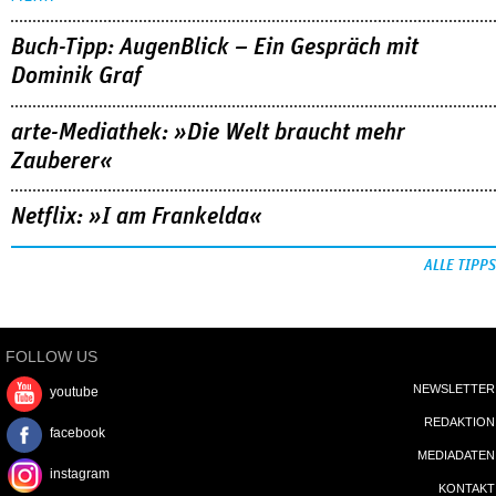
Buch-Tipp: AugenBlick – Ein Gespräch mit
Dominik Graf
arte-Mediathek: »Die Welt braucht mehr
Zauberer«
Netflix: »I am Frankelda«
ALLE TIPPS
FOLLOW US
NEWSLETTER
youtube
REDAKTION
facebook
MEDIADATEN
instagram
KONTAKT