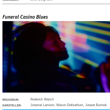
Funeral Casino Blues
Roderick Warich
REGISSEUR:
Jutamat Lamoon
,
Wason Dokkathum
,
Jutarat Burinok
DARSTELLER: