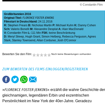
© Constantin Film
Großbritannien
2016
Original-Titel:
FLORENCE FOSTER JENKINS
Filmstart in Deutschland:
24.11.2016
R:
Stephen Frears
B:
Nicholas Martin
P:
Michael Kuhn
K:
Danny Cohen
Sch:
Valerio Bonelli
M:
Alexandre Desplat
A:
Alan MacDonald
V:
Constantin Film
L:
111 Min
FSK:
keine Beschränkung
D:
Meryl Streep
,
Hugh Grant
,
Simon Helberg
,
Rebecca Ferguson
,
Agnes
Stark
,
Stanley Townsend
,
Allan Corduner
,
Josh O'Connor
Bewerten Sie den Film:
Noch keine Bewertungen vorhanden
ZUM BEWERTEN DES FILMS EINLOGGEN/REGISTRIEREN
»
« erzählt die wahre Geschichte der
FLORENCE FOSTER JENKINS
gleichnamigen, legendären Erbin und exzentrischen
Persönlichkeit im New York der 40er-Jahre. Geradezu