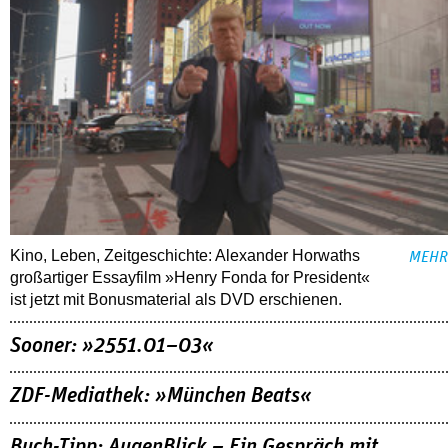
Kino, Leben, Zeitgeschichte: Alexander Horwaths
MEHR
großartiger Essayfilm »Henry Fonda for President«
ist jetzt mit Bonusmaterial als DVD erschienen.
Sooner: »2551.01–03«
ZDF-Mediathek: »München Beats«
Buch-Tipp: AugenBlick – Ein Gespräch mit