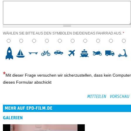
WÄHLEN SIE BITTE AUS DEN SYMBOLEN DIE/DEN/DAS FAHRRAD AUS.
*
3
4
5
6
7
8
9
10
Mit dieser Frage versuchen wir sicherzustellen, dass kein Computer
dieses Formular abschickt
MEHR AUF EPD-FILM.DE
GALERIEN