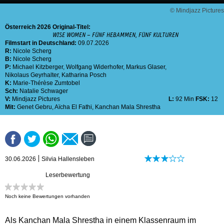
© Mindjazz Pictures
Österreich
2026
Original-Titel:
WISE WOMEN – FÜNF HEBAMMEN, FÜNF KULTUREN
Filmstart in Deutschland:
09.07.2026
R:
Nicole Scherg
B:
Nicole Scherg
P:
Michael Kitzberger
,
Wolfgang Widerhofer
,
Markus Glaser
,
Nikolaus Geyrhalter
,
Katharina Posch
K:
Marie-Thérèse Zumtobel
Sch:
Natalie Schwager
V:
Mindjazz Pictures
L:
92 Min
FSK:
12
Mit:
Genet Gebru
,
Aïcha El Fathi
,
Kanchan Mala Shrestha
30.06.2026
Silvia Hallensleben
Leserbewertung
Noch keine Bewertungen vorhanden
Als Kanchan Mala Shrestha in einem Klassenraum im