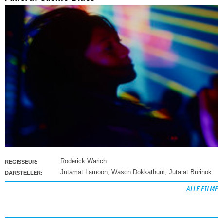
Roderick Warich
REGISSEUR:
Jutamat Lamoon
,
Wason Dokkathum
,
Jutarat Burinok
DARSTELLER:
ALLE FILME