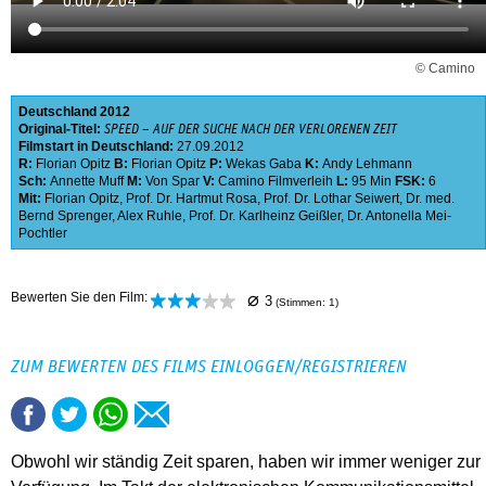
© Camino
Deutschland
2012
Original-Titel:
SPEED – AUF DER SUCHE NACH DER VERLORENEN ZEIT
Filmstart in Deutschland:
27.09.2012
R:
Florian Opitz
B:
Florian Opitz
P:
Wekas Gaba
K:
Andy Lehmann
Sch:
Annette Muff
M:
Von Spar
V:
Camino Filmverleih
L:
95 Min
FSK:
6
Mit:
Florian Opitz
,
Prof. Dr. Hartmut Rosa
,
Prof. Dr. Lothar Seiwert
,
Dr. med.
Bernd Sprenger
,
Alex Ruhle
,
Prof. Dr. Karlheinz Geißler
,
Dr. Antonella Mei-
Pochtler
⌀
Bewerten Sie den Film:
3
(Stimmen:
1
)
ZUM BEWERTEN DES FILMS EINLOGGEN/REGISTRIEREN
Obwohl wir ständig Zeit sparen, haben wir immer weniger zur