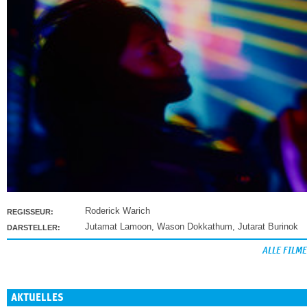
Roderick Warich
REGISSEUR:
Jutamat Lamoon
,
Wason Dokkathum
,
Jutarat Burinok
DARSTELLER:
ALLE FILME
AKTUELLES