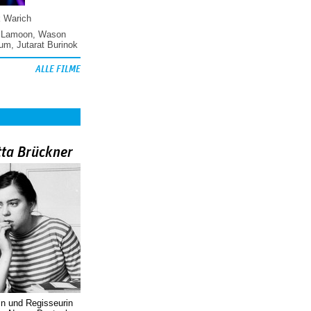
k Warich
 Lamoon
,
Wason
hum
,
Jutarat Burinok
ALLE FILME
tta Brückner
in und Regisseurin