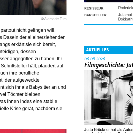
Roderic
REGISSEUR:
Jutamat
DARSTELLER:
Dokkat
© Alamode Film
partout nicht gelingen will,
s Dasein der alleinerziehenden
ngs erklärt sie sich bereit,
AKTUELLES
rteidigen, dessen
sser angegriffen zu haben. Ihr
06.08.2026
Filmgeschichte: Ju
riftsteller hält, plaudert auf
uch ihre berufliche
t, der aufgeweckte
t sich ihr als Babysitter an und
zwei Töchter bleiben
as ihnen indes eine stabile
zielle Krise gerät, nachdem sie
Jutta Brückner hat als Autor