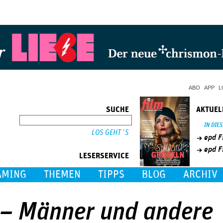
Jump to Navigation
ABO
APP
L
SUCHE
AKTUEL
SUCHE
IN DIE
epd F
epd F
LESERSERVICE
AMING
THEMEN
TIPPS
BLOG
ARCHIV
a – Männer und andere