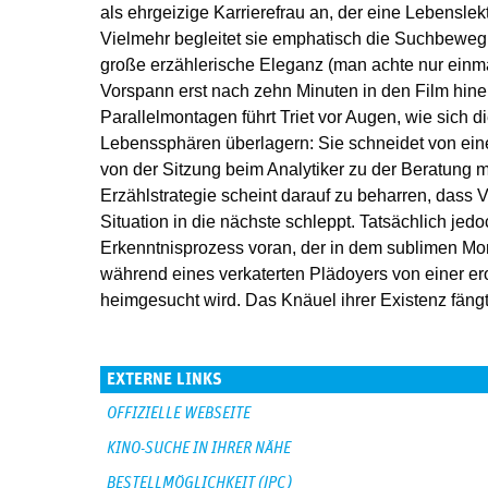
als ehrgeizige Karrierefrau an, der eine Lebenslek
Vielmehr begleitet sie emphatisch die Suchbewegu
große erzählerische Eleganz (man achte nur einma
Vorspann erst nach zehn Minuten in den Film hinei
Parallelmontagen führt Triet vor Augen, wie sich d
Lebenssphären überlagern: Sie schneidet von ei
von der Sitzung beim Analytiker zu der Beratung m
Erzählstrategie scheint darauf zu beharren, dass V
Situation in die nächste schleppt. Tatsächlich jedoc
Erkenntnisprozess voran, der in dem sublimen Mome
während eines verkaterten Plädoyers von einer er
heimgesucht wird. Das Knäuel ihrer Existenz fängt 
EXTERNE LINKS
OFFIZIELLE WEBSEITE
KINO-SUCHE IN IHRER NÄHE
BESTELLMÖGLICHKEIT (JPC)