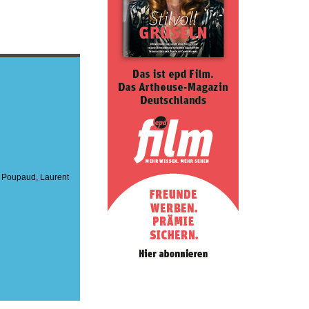
l Poupaud
,
Laurent
E