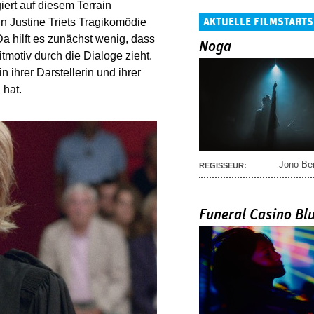
giert auf diesem Terrain
AKTUELLE FILMSTARTS
n Justine Triets Tragikomödie
Da hilft es zunächst wenig, dass
Noga
itmotiv durch die Dialoge zieht.
n ihrer Darstellerin und ihrer
 hat.
Jono Be
REGISSEUR:
Funeral Casino Bl