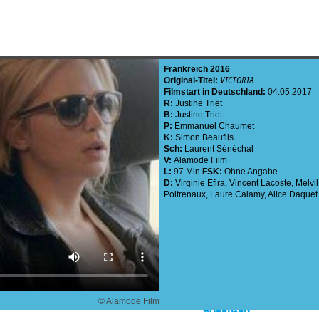
Frankreich
2016
Original-Titel:
VICTORIA
Filmstart in Deutschland:
04.05.2017
R:
Justine Triet
B:
Justine Triet
P:
Emmanuel Chaumet
K:
Simon Beaufils
Sch:
Laurent Sénéchal
V:
Alamode Film
L:
97 Min
FSK:
Ohne Angabe
D:
Virginie Efira
,
Vincent Lacoste
,
Melvi
Poitrenaux
,
Laure Calamy
,
Alice Daquet
MEHR AUF EPD-FILM.D
© Alamode Film
GALERIEN