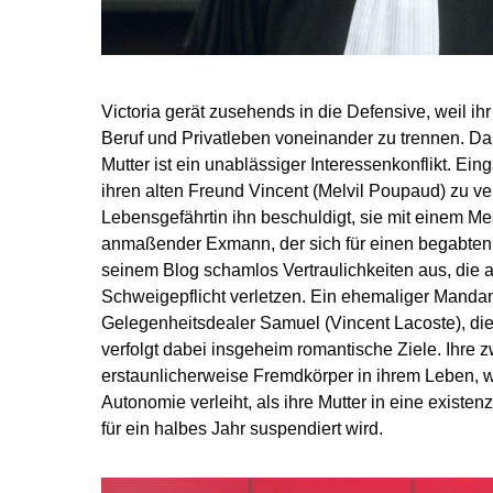
Victoria gerät zusehends in die Defensive, weil ihr 
Beruf und Privatleben voneinander zu trennen. Da
Mutter ist ein unablässiger Interessenkonflikt. Einga
ihren alten Freund Vincent (Melvil Poupaud) zu ve
Lebensgefährtin ihn beschuldigt, sie mit einem Me
anmaßender Exmann, der sich für einen begabten Sch
seinem Blog schamlos Vertraulichkeiten aus, die a
Schweigepflicht verletzen. Ein ehemaliger Mandan
Gelegenheitsdea­ler Samuel (Vincent Lacoste), dien
verfolgt dabei insgeheim romantische Ziele. Ihre 
erstaunlicherweise Fremdkörper in ihrem Leben, w
Autonomie verleiht, als ihre Mutter in eine existen
für ein halbes Jahr suspendiert wird.