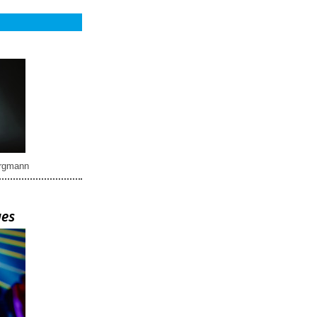
rgmann
ues