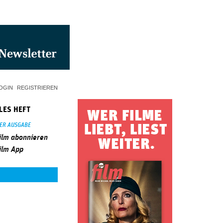
OGIN
REGISTRIEREN
LES HEFT
SER AUSGABE
ilm abonnieren
ilm App