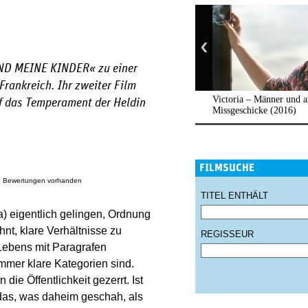
ND MEINE KINDER
« zu einer
rankreich. Ihr zweiter Film
Victoria – Männer und a
auf das Temperament der Heldin
Missgeschicke (2016)
FILMSUCHE
e Bewertungen vorhanden
TITEL ENTHÄLT
a) eigentlich gelingen, Ordnung
hnt, klare Verhältnisse zu
REGISSEUR
 Lebens mit Paragrafen
mer klare Kategorien sind.
die Öffentlichkeit gezerrt. Ist
 das, was daheim geschah, als