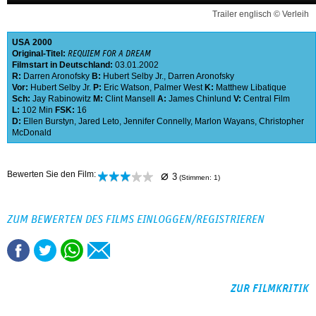
Trailer englisch © Verleih
USA
2000
Original-Titel:
REQUIEM FOR A DREAM
Filmstart in Deutschland:
03.01.2002
R:
Darren Aronofsky
B:
Hubert Selby Jr.
,
Darren Aronofsky
Vor:
Hubert Selby Jr.
P:
Eric Watson
,
Palmer West
K:
Matthew Libatique
Sch:
Jay Rabinowitz
M:
Clint Mansell
A:
James Chinlund
V:
Central Film
L:
102 Min
FSK:
16
D:
Ellen Burstyn
,
Jared Leto
,
Jennifer Connelly
,
Marlon Wayans
,
Christopher
McDonald
⌀
Bewerten Sie den Film:
3
(Stimmen:
1
)
ZUM BEWERTEN DES FILMS EINLOGGEN/REGISTRIEREN
ZUR FILMKRITIK