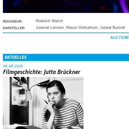
Roderick Warich
REGISSEUR:
Jutamat Lamoon
,
Wason Dokkathum
,
Jutarat Burinok
DARSTELLER:
ALLE FILME
AKTUELLES
06.08.2026
Filmgeschichte: Jutta Brückner