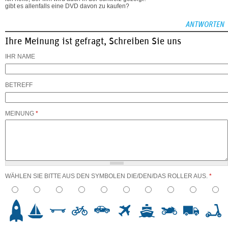
gibt es allenfalls eine DVD davon zu kaufen?
ANTWORTEN
Ihre Meinung ist gefragt, Schreiben Sie uns
IHR NAME
BETREFF
MEINUNG
*
WÄHLEN SIE BITTE AUS DEN SYMBOLEN DIE/DEN/DAS ROLLER AUS.
*
3
4
5
6
7
8
9
10