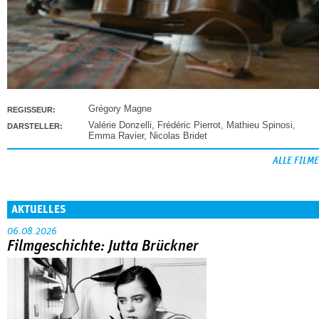
Grégory Magne
REGISSEUR:
Valérie Donzelli
,
Frédéric Pierrot
,
Mathieu Spinosi
,
DARSTELLER:
Emma Ravier
,
Nicolas Bridet
ALLE FILME
AKTUELLES
06.08.2026
Filmgeschichte: Jutta Brückner