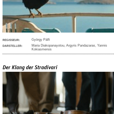
György Pálfi
REGISSEUR:
Maria Diakopanayotou
,
Argyris Pandazaras
,
Yannis
DARSTELLER:
Kokiasmenos
Der Klang der Stradivari