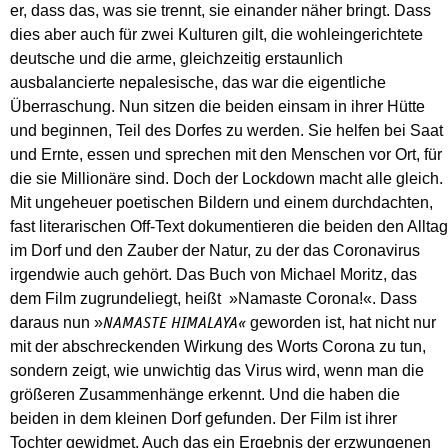
er, dass das, was sie trennt, sie einander näher bringt. Dass
dies aber auch für zwei Kulturen gilt, die wohleingerichtete
deutsche und die arme, gleichzeitig erstaunlich
ausbalancierte nepalesische, das war die eigentliche
Überraschung. Nun sitzen die beiden einsam in ihrer Hütte
und beginnen, Teil des Dorfes zu werden. Sie helfen bei Saat
und Ernte, essen und sprechen mit den Menschen vor Ort, für
die sie Millionäre sind. Doch der Lockdown macht alle gleich.
Mit ungeheuer poetischen Bildern und einem durchdachten,
fast literarischen Off-Text dokumentieren die beiden den Alltag
im Dorf und den Zauber der Natur, zu der das Coronavirus
irgendwie auch gehört. Das Buch von Michael Moritz, das
dem Film zugrundeliegt, heißt »Namaste Corona!«. Dass
daraus nun »
geworden ist, hat nicht nur
NAMASTE HIMALAYA«
mit der abschreckenden Wirkung des Worts Corona zu tun,
sondern zeigt, wie unwichtig das Virus wird, wenn man die
größeren Zusammenhänge erkennt. Und die haben die
beiden in dem kleinen Dorf gefunden. Der Film ist ihrer
Tochter gewidmet. Auch das ein Ergebnis der erzwungenen