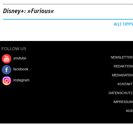
Kindheit, Mythos und Klimakatastrophe.
MEHR
Netflix: »I am Frankelda«
Crunchyroll: »The Drops of God«
Disney+: »Furious«
ALLE TIPPS
FOLLOW US
NEWSLETTER
youtube
REDAKTION
facebook
MEDIADATEN
instagram
KONTAKT