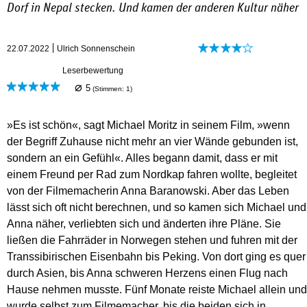
Dorf in Nepal stecken. Und kamen der anderen Kultur näher
22.07.2022
Ulrich Sonnenschein
Leserbewertung
⌀
5
(Stimmen:
1
)
»Es ist schön«, sagt Michael Moritz in seinem Film, »wenn
der Begriff Zuhause nicht mehr an vier Wände gebunden ist,
sondern an ein Gefühl«. Alles begann damit, dass er mit
einem Freund per Rad zum Nordkap fahren wollte, begleitet
von der Filmemacherin Anna Baranowski. Aber das Leben
lässt sich oft nicht berechnen, und so kamen sich Michael und
Anna näher, verliebten sich und änderten ihre Pläne. Sie
ließen die Fahrräder in Norwegen stehen und fuhren mit der
Transsibirischen Eisenbahn bis Peking. Von dort ging es quer
durch Asien, bis Anna schweren Herzens einen Flug nach
Hause nehmen musste. Fünf Monate reiste Michael allein und
wurde selbst zum Filmemacher, bis die beiden sich in