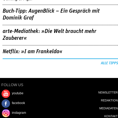
Buch-Tipp: AugenBlick – Ein Gespräch mit
Dominik Graf
arte-Mediathek: »Die Welt braucht mehr
Zauberer«
Netflix: »I am Frankelda«
ALLE TIPPS
FOLLOW US
NEWSLETTER
youtube
REDAKTION
facebook
MEDIADATEN
instagram
KONTAKT