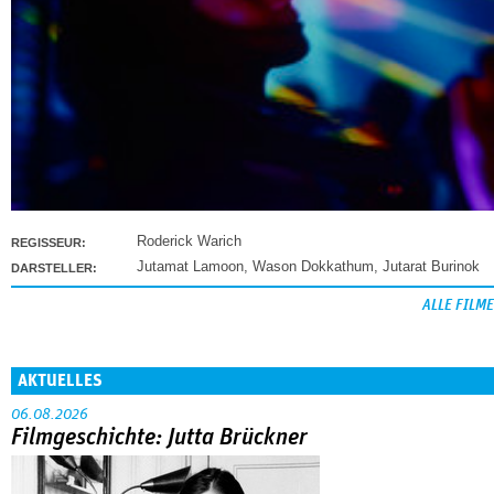
Roderick Warich
REGISSEUR:
Jutamat Lamoon
,
Wason Dokkathum
,
Jutarat Burinok
DARSTELLER:
ALLE FILME
AKTUELLES
06.08.2026
Filmgeschichte: Jutta Brückner