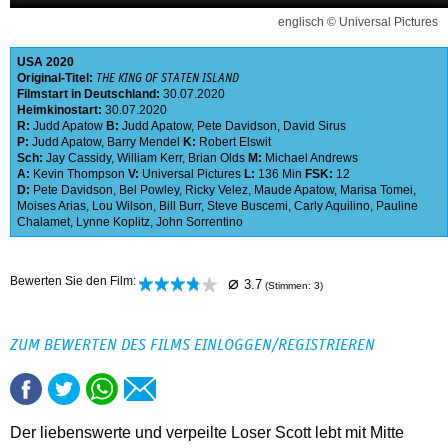
englisch © Universal Pictures
USA
2020
Original-Titel:
THE KING OF STATEN ISLAND
Filmstart in Deutschland:
30.07.2020
Heimkinostart:
30.07.2020
R:
Judd Apatow
B:
Judd Apatow
,
Pete Davidson
,
David Sirus
P:
Judd Apatow
,
Barry Mendel
K:
Robert Elswit
Sch:
Jay Cassidy
,
William Kerr
,
Brian Olds
M:
Michael Andrews
A:
Kevin Thompson
V:
Universal Pictures
L:
136 Min
FSK:
12
D:
Pete Davidson
,
Bel Powley
,
Ricky Velez
,
Maude Apatow
,
Marisa Tomei
,
Moises Arias
,
Lou Wilson
,
Bill Burr
,
Steve Buscemi
,
Carly Aquilino
,
Pauline
Chalamet
,
Lynne Koplitz
,
John Sorrentino
⌀
Bewerten Sie den Film:
3.7
(Stimmen:
3
)
ZUM BEWERTEN DES FILMS EINLOGGEN/REGISTRIEREN
Der liebenswerte und verpeilte Loser Scott lebt mit Mitte