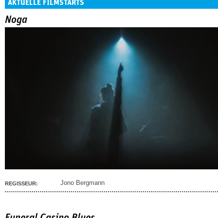
AKTUELLE FILMSTARTS
Noga
Jono Bergmann
REGISSEUR:
Funeral Casino Blues