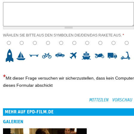
WÄHLEN SIE BITTE AUS DEN SYMBOLEN DIE/DEN/DAS RAKETE AUS.
*
3
4
5
6
7
8
9
10
Mit dieser Frage versuchen wir sicherzustellen, dass kein Computer
dieses Formular abschickt
MEHR AUF EPD-FILM.DE
GALERIEN