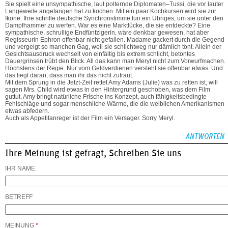
Sie spielt eine unsympathische, laut polternde Diplomaten–Tussi, die vor lauter
Langeweile angefangen hat zu kochen. Mit ein paar Kochkursen wird sie zur
Ikone. Ihre schrille deutsche Synchronstimme tun ein Übriges, um sie unter den
Dampfhammer zu werfen. War es eine Marktlücke, die sie entdeckte? Eine
sympathische, schrullige Endfünfzigerin, wäre denkbar gewesen, hat aber
Regisseurin Ephron offenbar nicht gefallen. Madame gackert durch die Gegend
und vergeigt so manchen Gag, weil sie schlichtweg nur dämlich tönt. Allein der
Gesichtsausdruck wechselt von einfältig bis extrem schlicht, betontes
Dauergrinsen trübt den Blick. All das kann man Meryl nicht zum Vorwurfmachen.
Höchstens der Regie. Nur vom Geldverdienen versteht sie offenbar etwas. Und
das liegt daran, dass man ihr das nicht zutraut.
Mit dem Sprung in die Jetzt-Zeit rettet Amy Adams (Julie) was zu retten ist, will
sagen Mrs. Child wird etwas in den Hintergrund geschoben, was dem Film
guttut. Amy bringt natürliche Frische ins Konzept, auch fähigkeitsbedingte
Fehlschläge und sogar menschliche Wärme, die die weiblichen Amerikanismen
etwas abfedern.
Auch als Appetitanreger ist der Film ein Versager. Sorry Meryl.
ANTWORTEN
Ihre Meinung ist gefragt, Schreiben Sie uns
IHR NAME
BETREFF
MEINUNG
*