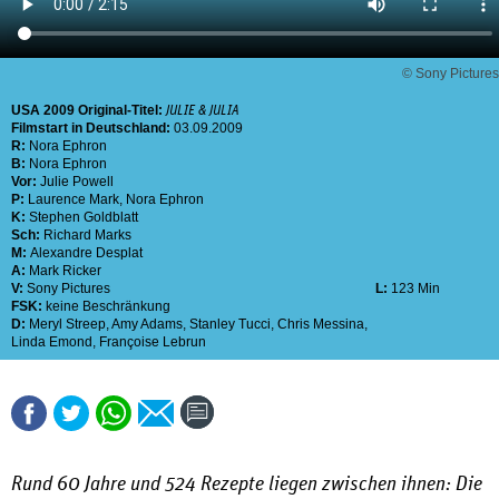
© Sony Pictures
USA
2009
Original-Titel:
JULIE & JULIA
Filmstart in Deutschland:
03.09.2009
R:
Nora Ephron
B:
Nora Ephron
Vor:
Julie Powell
P:
Laurence Mark
,
Nora Ephron
K:
Stephen Goldblatt
Sch:
Richard Marks
M:
Alexandre Desplat
A:
Mark Ricker
V:
Sony Pictures
L:
123 Min
FSK:
keine Beschränkung
D:
Meryl Streep
,
Amy Adams
,
Stanley Tucci
,
Chris Messina
,
Linda Emond
,
Françoise Lebrun
Rund 60 Jahre und 524 Rezepte liegen zwischen ihnen: Die