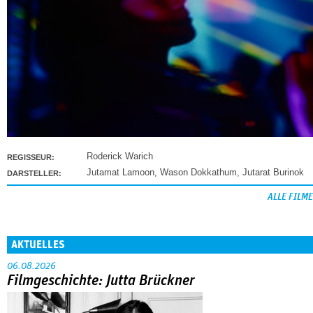
Roderick Warich
REGISSEUR:
Jutamat Lamoon
,
Wason Dokkathum
,
Jutarat Burinok
DARSTELLER:
ALLE FILME
AKTUELLES
06.08.2026
Filmgeschichte: Jutta Brückner