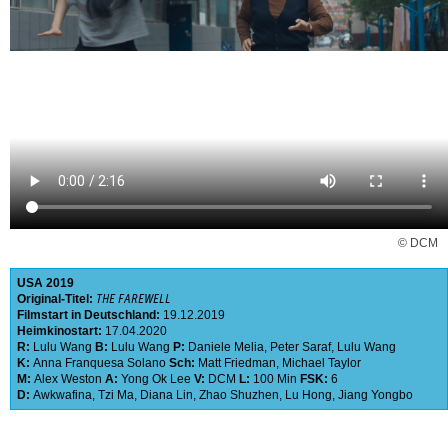
© DCM
USA
2019
Original-Titel:
THE FAREWELL
Filmstart in Deutschland:
19.12.2019
Heimkinostart:
17.04.2020
R:
Lulu Wang
B:
Lulu Wang
P:
Daniele Melia
,
Peter Saraf
,
Lulu Wang
K:
Anna Franquesa Solano
Sch:
Matt Friedman
,
Michael Taylor
M:
Alex Weston
A:
Yong Ok Lee
V:
DCM
L:
100 Min
FSK:
6
D:
Awkwafina
,
Tzi Ma
,
Diana Lin
,
Zhao Shuzhen
,
Lu Hong
,
Jiang Yongbo