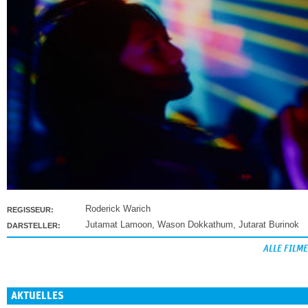
Roderick Warich
REGISSEUR:
Jutamat Lamoon
,
Wason Dokkathum
,
Jutarat Burinok
DARSTELLER:
ALLE FILME
AKTUELLES