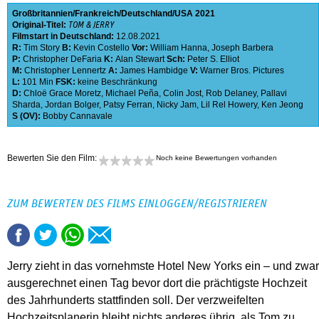
Großbritannien
Frankreich
Deutschland
USA
2021
Original-Titel:
TOM & JERRY
Filmstart in Deutschland:
12.08.2021
R:
Tim Story
B:
Kevin Costello
Vor:
William Hanna
,
Joseph Barbera
P:
Christopher DeFaria
K:
Alan Stewart
Sch:
Peter S. Elliot
M:
Christopher Lennertz
A:
James Hambidge
V:
Warner Bros. Pictures
L:
101 Min
FSK:
keine Beschränkung
D:
Chloë Grace Moretz
,
Michael Peña
,
Colin Jost
,
Rob Delaney
,
Pallavi
Sharda
,
Jordan Bolger
,
Patsy Ferran
,
Nicky Jam
,
Lil Rel Howery
,
Ken Jeong
S (OV):
Bobby Cannavale
Bewerten Sie den Film:
Noch keine Bewertungen vorhanden
ZUM BEWERTEN DES FILMS EINLOGGEN/REGISTRIEREN
Jerry zieht in das vornehmste Hotel New Yorks ein – und zwar
ausgerechnet einen Tag bevor dort die prächtigste Hochzeit
des Jahrhunderts stattfinden soll. Der verzweifelten
Hochzeitsplanerin bleibt nichts anderes übrig, als Tom zu