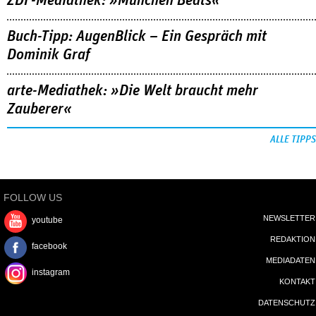
ZDF-Mediathek: »München Beats«
Buch-Tipp: AugenBlick – Ein Gespräch mit
Dominik Graf
arte-Mediathek: »Die Welt braucht mehr
Zauberer«
ALLE TIPPS
FOLLOW US
NEWSLETTER
youtube
REDAKTION
facebook
MEDIADATEN
instagram
KONTAKT
DATENSCHUTZ