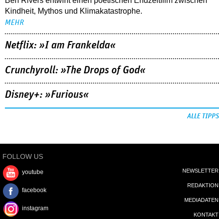
Ben Rivers entwirft einen poetischen Endzeitfilm zwischen
Kindheit, Mythos und Klimakatastrophe.
MEHR
Netflix: »I am Frankelda«
Crunchyroll: »The Drops of God«
Disney+: »Furious«
ALLE TIPPS
FOLLOW US
NEWSLETTER
youtube
REDAKTION
facebook
MEDIADATEN
instagram
KONTAKT