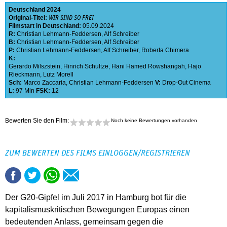
Deutschland
2024
Original-Titel:
WIR SIND SO FREI
Filmstart in Deutschland:
05.09.2024
R:
Christian Lehmann-Feddersen
,
Alf Schreiber
B:
Christian Lehmann-Feddersen
,
Alf Schreiber
P:
Christian Lehmann-Feddersen
,
Alf Schreiber
,
Roberta Chimera
K:
Gerardo Milszstein
,
Hinrich Schultze
,
Hani Hamed Rowshangah
,
Hajo
Rieckmann
,
Lutz Morell
Sch:
Marco Zaccaria
,
Christian Lehmann-Feddersen
V:
Drop-Out Cinema
L:
97 Min
FSK:
12
Bewerten Sie den Film:
Noch keine Bewertungen vorhanden
ZUM BEWERTEN DES FILMS EINLOGGEN/REGISTRIEREN
Der G20-Gipfel im Juli 2017 in Hamburg bot für die
kapitalismuskritischen Bewegungen Europas einen
bedeutenden Anlass, gemeinsam gegen die