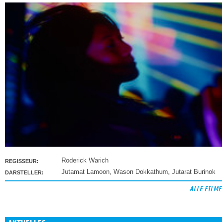
Roderick Warich
REGISSEUR:
Jutamat Lamoon
,
Wason Dokkathum
,
Jutarat Burinok
DARSTELLER:
ALLE FILME