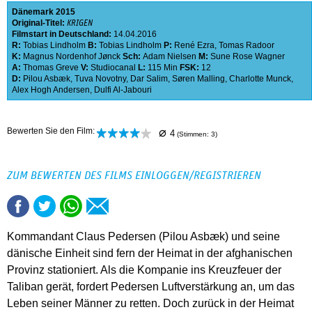
Dänemark
2015
Original-Titel:
KRIGEN
Filmstart in Deutschland:
14.04.2016
R:
Tobias Lindholm
B:
Tobias Lindholm
P:
René Ezra
,
Tomas Radoor
K:
Magnus Nordenhof Jønck
Sch:
Adam Nielsen
M:
Sune Rose Wagner
A:
Thomas Greve
V:
Studiocanal
L:
115 Min
FSK:
12
D:
Pilou Asbæk
,
Tuva Novotny
,
Dar Salim
,
Søren Malling
,
Charlotte Munck
,
Alex Hogh Andersen
,
Dulfi Al-Jabouri
⌀
Bewerten Sie den Film:
4
(Stimmen:
3
)
ZUM BEWERTEN DES FILMS EINLOGGEN/REGISTRIEREN
Kommandant Claus Pedersen (Pilou Asbæk) und seine
dänische Einheit sind fern der Heimat in der afghanischen
Provinz stationiert. Als die Kompanie ins Kreuzfeuer der
Taliban gerät, fordert Pedersen Luftverstärkung an, um das
Leben seiner Männer zu retten. Doch zurück in der Heimat