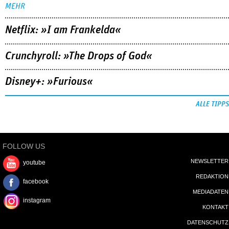
MEHR
Netflix: »I am Frankelda«
Crunchyroll: »The Drops of God«
Disney+: »Furious«
ALLE TIPPS
FOLLOW US
NEWSLETTER
youtube
REDAKTION
facebook
MEDIADATEN
instagram
KONTAKT
DATENSCHUTZ