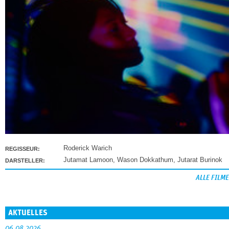
Roderick Warich
REGISSEUR:
Jutamat Lamoon
,
Wason Dokkathum
,
Jutarat Burinok
DARSTELLER:
ALLE FILME
AKTUELLES
06.08.2026