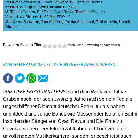
R:
Oliver Schwabe
B:
Oliver Schwabe
P:
Christian Becker
K:
Nikolas Jürgens
Sch:
Christian Becker
M:
Tobias Gruben
,
Die Erde
,
Cyan Revue
Ton:
Jule Buerjes
V:
Mindjazz Pictures
L:
92 Min
FSK:
12
Mit:
Oliver Schwabe
,
Tom Schilling
,
Rocko Schamoni
,
Tobias Levin
,
Henrik
Otremba
Bewerten Sie den Film:
Noch keine Bewertungen vorhanden
ZUM BEWERTEN DES FILMS EINLOGGEN/REGISTRIEREN
»
« spürt dem Werk von Tobias
DIE LIEBE FRISST DAS LEBEN
Gruben nach, der auch zwanzig Jahre nach seinem Tod als
ungeschliffener Diamant deutscher Popkultur als nahezu
unentdeckt gilt. Junge Bands wie Messer oder Isolation Berlin
inspiriert der Sänger von Cyan Revue und Die Erde zu
Coverversionen. Der Film erzählt aber nicht nur von einer
unvollendeten Musikerkarriere, sondern er beschreibt auch