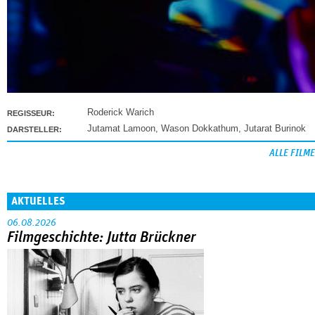
Roderick Warich
REGISSEUR:
Jutamat Lamoon
,
Wason Dokkathum
,
Jutarat Burinok
DARSTELLER:
ALLE FILME
AKTUELLES
06.08.2026
Filmgeschichte: Jutta Brückner