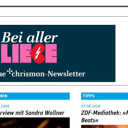
MEN
TIPPS
.2026
07.08.2026
erview mit Sandra Wollner
ZDF-Mediathek: 
Beats«