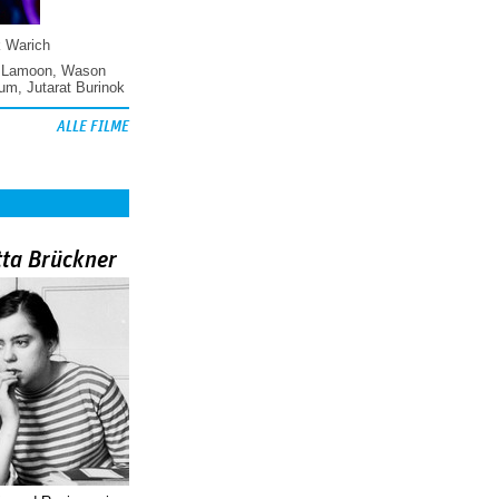
k Warich
 Lamoon
,
Wason
hum
,
Jutarat Burinok
ALLE FILME
tta Brückner