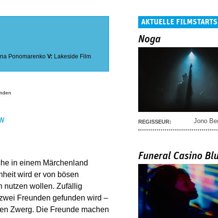
AKTUELLE FILMSTARTS
Noga
lana Ponomarenko
V:
Lakeside Film
anden
EN
Jono Be
REGISSEUR:
Funeral Casino Bl
che in einem Märchenland
heit wird er von bösen
 nutzen wollen. Zufällig
 zwei Freunden gefunden wird –
hen Zwerg. Die Freunde machen