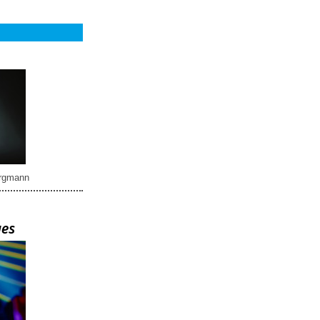
rgmann
ues