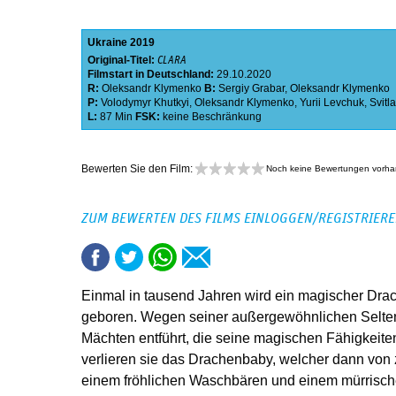
Ukraine
2019
Original-Titel:
CLARA
Filmstart in Deutschland:
29.10.2020
R:
Oleksandr Klymenko
B:
Sergiy Grabar
,
Oleksandr Klymenko
P:
Volodymyr Khutkyi
,
Oleksandr Klymenko
,
Yurii Levchuk
,
Svit
L:
87 Min
FSK:
keine Beschränkung
Bewerten Sie den Film:
Noch keine Bewertungen vorh
ZUM BEWERTEN DES FILMS EINLOGGEN/REGISTRIER
Einmal in tausend Jahren wird ein magischer Dra
geboren. Wegen seiner außergewöhnlichen Selten
Mächten entführt, die seine magischen Fähigkeiten
verlieren sie das Drachenbaby, welcher dann von
einem fröhlichen Waschbären und einem mürrisc