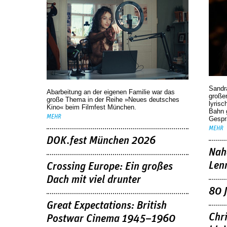
Sandr
Abarbeitung an der eigenen Familie war das
großen
große Thema in der Reihe »Neues deutsches
lyrisc
Kino« beim Filmfest München.
Bahn 
MEHR
Gespr
MEHR
DOK.fest München 2026
Nah
Len
Crossing Europe: Ein großes
Dach mit viel drunter
80 
Great Expectations: British
Chr
Postwar Cinema 1945–1960