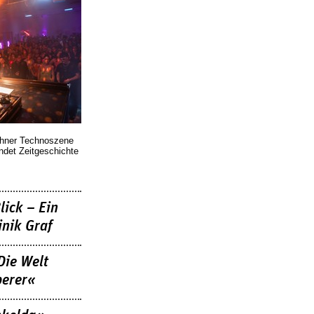
chner Technoszene
indet Zeitgeschichte
lick – Ein
nik Graf
Die Welt
berer«