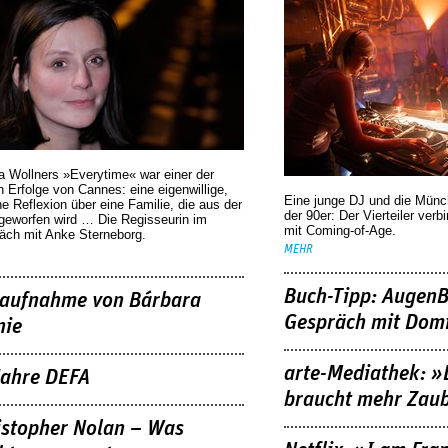
a Wollners »Everytime« war einer der
 Erfolge von Cannes: eine eigenwillige,
Eine junge DJ und die Mün
he Reflexion über eine ­Familie, die aus der
der 90er: Der Vierteiler verb
geworfen wird … Die Regisseurin im
mit Coming-of-Age.
äch mit Anke Sterneborg.
MEHR
Buch-Tipp: AugenB
aufnahme von Bárbara
Gespräch mit Domi
nie
arte-Mediathek: »
Jahre DEFA
braucht mehr Zau
istopher Nolan – Was