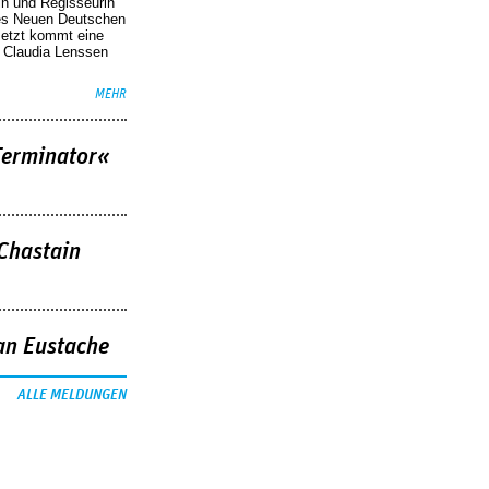
in und Regisseurin
des Neuen Deutschen
Jetzt kommt eine
. Claudia Lenssen
MEHR
Terminator«
 Chastain
an Eustache
ALLE MELDUNGEN