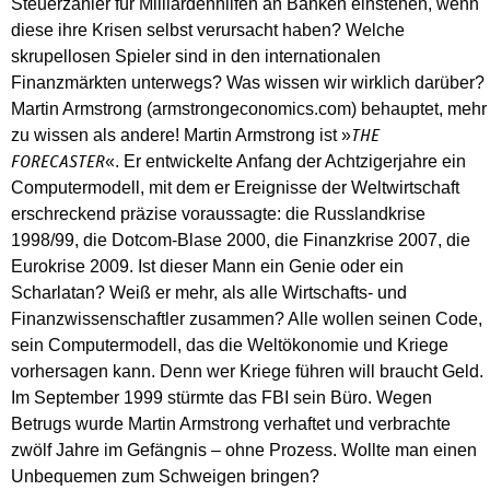
Steuerzahler für Milliardenhilfen an Banken einstehen, wenn
diese ihre Krisen selbst verursacht haben? Welche
skrupellosen Spieler sind in den internationalen
Finanzmärkten unterwegs? Was wissen wir wirklich darüber?
Martin Armstrong (armstrongeconomics.com) behauptet, mehr
zu wissen als andere! Martin Armstrong ist »
THE
«. Er entwickelte Anfang der Achtzigerjahre ein
FORECASTER
Computermodell, mit dem er Ereignisse der Weltwirtschaft
erschreckend präzise voraussagte: die Russlandkrise
1998/99, die Dotcom-Blase 2000, die Finanzkrise 2007, die
Eurokrise 2009. Ist dieser Mann ein Genie oder ein
Scharlatan? Weiß er mehr, als alle Wirtschafts- und
Finanzwissenschaftler zusammen? Alle wollen seinen Code,
sein Computermodell, das die Weltökonomie und Kriege
vorhersagen kann. Denn wer Kriege führen will braucht Geld.
Im September 1999 stürmte das FBI sein Büro. Wegen
Betrugs wurde Martin Armstrong verhaftet und verbrachte
zwölf Jahre im Gefängnis – ohne Prozess. Wollte man einen
Unbequemen zum Schweigen bringen?