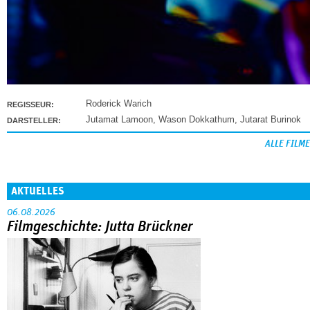
Roderick Warich
REGISSEUR:
Jutamat Lamoon
,
Wason Dokkathum
,
Jutarat Burinok
DARSTELLER:
ALLE FILME
AKTUELLES
06.08.2026
Filmgeschichte: Jutta Brückner