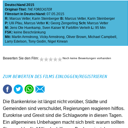
Deutschland
2015
Original-Titel:
THE FORECASTER
Filmstart in Deutschland:
07.05.2015
R:
Marcus Vetter
,
Karin Steinberger
B:
Marcus Vetter
,
Karin Steinberger
P:
Ulli Pfau
,
Marcus Vetter
K:
Georg Zengerling
Sch:
Marcus Vetter
M:
Jens Ole Huerkamp
,
Sven Kaiser
V:
Farbfilm Verleih
L:
95 Min
FSK:
keine Beschränkung
Mit:
Martin Armstrong
,
Vicky Armstrong
,
Oliver Brown
,
Michael Campbell
,
Larry Edelson
,
Tony Godin
,
Nigel Kirwan
Bewerten Sie den Film:
Noch keine Bewertungen vorhanden
ZUM BEWERTEN DES FILMS EINLOGGEN/REGISTRIEREN
Die Bankenkrise ist längst nicht vorüber, Städte und
Gemeinden sind verschuldet, Regierungen reagieren hilflos.
Eurokrise und Grexit sind die Schlagworte in diesen Tagen.
Ein allgemeines Unbehagen macht sich breit: warum sollten