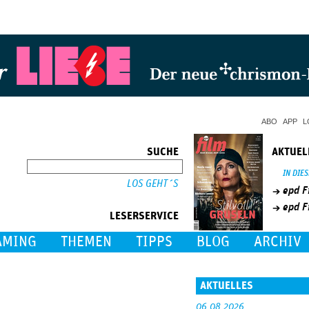
Jump to Navigation
ABO
APP
L
SUCHE
AKTUEL
SUCHE
IN DIE
epd F
epd F
LESERSERVICE
AMING
THEMEN
TIPPS
BLOG
ARCHIV
AKTUELLES
06.08.2026