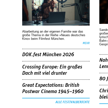
Sandr
Abarbeitung an der eigenen Familie war das
großen
große Thema in der Reihe »Neues deutsches
lyrisc
Kino« beim Filmfest München.
Bahn 
MEHR
Gespr
DOK.fest München 2026
Nah
Len
Crossing Europe: Ein großes
Dach mit viel drunter
80 
Great Expectations: British
Chr
Postwar Cinema 1945–1960
blei
ALLE FESTIVALBERICHTE