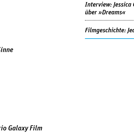
Interview: Jessica
über »Dreams«
Filmgeschichte: Je
Sinne
io Galaxy Film