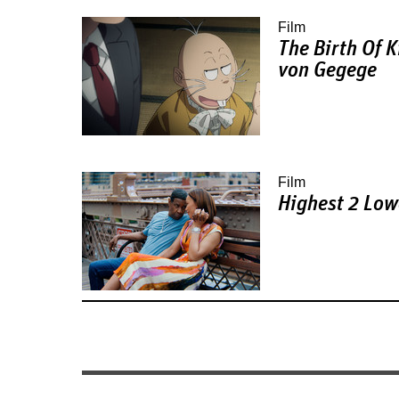
Film
The Birth Of 
von Gegege
Film
Highest 2 Low
Seiten