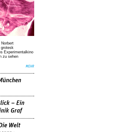
 Norbert
r grotesk
es Experimentalkino
en zu sehen
MEHR
»München
lick – Ein
nik Graf
Die Welt