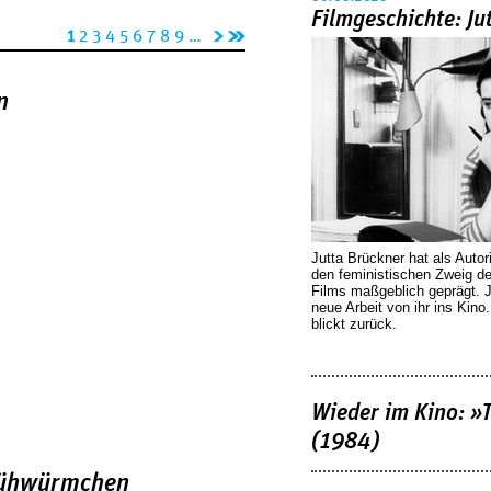
Filmgeschichte: Ju
n
l
1
2
3
4
5
6
7
8
9
…
äc
et
hs
zt
n
te
e
Se
Se
it
it
e
e
›
»
Jutta Brückner hat als Autor
den feministischen Zweig 
Films maßgeblich geprägt. 
neue Arbeit von ihr ins Kino
blickt zurück.
Wieder im Kino: »
(1984)
Glühwürmchen