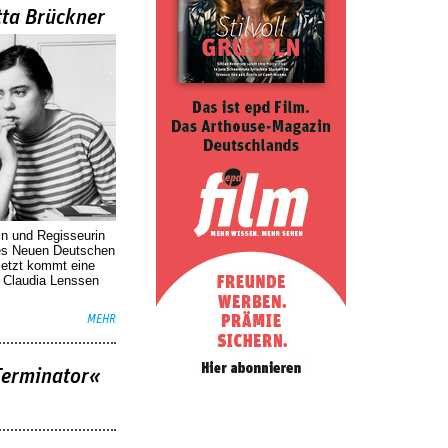
tta Brückner
in und Regisseurin
des Neuen Deutschen
Jetzt kommt eine
. Claudia Lenssen
MEHR
Terminator«