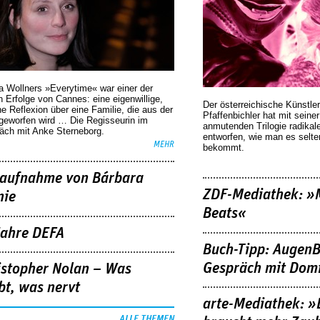
a Wollners »Everytime« war einer der
 Erfolge von Cannes: eine eigenwillige,
Der österreichische Künstler
he Reflexion über eine ­Familie, die aus der
Pfaffenbichler hat mit seine
geworfen wird … Die Regisseurin im
anmutenden Trilogie radikal
äch mit Anke Sterneborg.
entworfen, wie man es selt
MEHR
bekommt.
aufnahme von Bárbara
ZDF-Mediathek: 
nie
Beats«
Jahre DEFA
Buch-Tipp: AugenB
Gespräch mit Domi
istopher Nolan – Was
bt, was nervt
arte-Mediathek: »
ALLE THEMEN