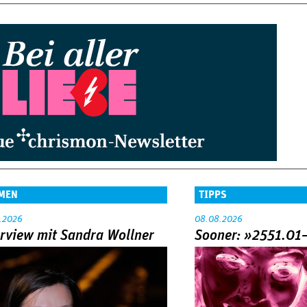
it
it
e
e
›
»
MEN
TIPPS
.2026
08.08.2026
erview mit Sandra Wollner
Sooner: »2551.01