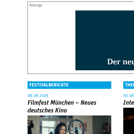
FESTIVALBERICHTE
THE
06.08.2026
03.08
Filmfest München – Neues
Int
deutsches Kino