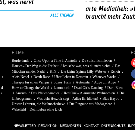
bt, was nervt
arte-Mediathek: »
ALLE THEMEN
braucht mehr Zau
FILME
F
Borderlands
Once Upon a Time in Anatolia
Du sollst nicht lieben
Harriet – Der Weg in die Freiheit
Ich sehe was, was du nicht siehst
Das
Mädchen mit der Nadel
KIN
Die kleine Spinne Lilly Webster
Renoir
Alois Nebel
Death Race
Über Leben in Demmin
Whatever Works
Therapie für einen Vampir
Susos Turm
Automata
Auge um Auge
rd
How to Change the World
Lammbock
Dead Girls Dancing
Dark Eden
Amrum
Das Pfauenparadies
Red One – Alarmstufe Weihnachten
Die
Unbeugsamen
Was dein Herz dir sagt – Adieu ihr Idioten!
Blue Bayou
Unsere Lehrerin, die Weihnachtshexe
Die Pinguine aus Madagascar
Wakefield – Dein Leben ohne Dich
NEWSLETTER
REDAKTION
MEDIADATEN
KONTAKT
DATENSCHUTZ
IMP