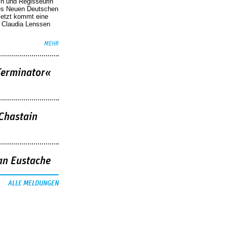
in und Regisseurin
des Neuen Deutschen
Jetzt kommt eine
. Claudia Lenssen
MEHR
Terminator«
 Chastain
an Eustache
ALLE MELDUNGEN