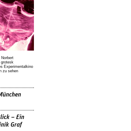
 Norbert
r grotesk
es Experimentalkino
en zu sehen
»München
lick – Ein
nik Graf