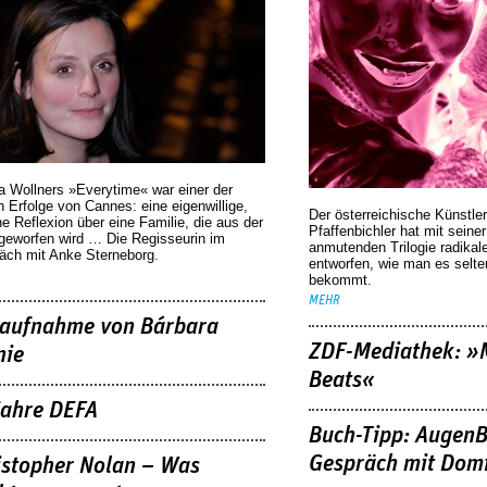
a Wollners »Everytime« war einer der
 Erfolge von Cannes: eine eigenwillige,
Der österreichische Künstler
he Reflexion über eine ­Familie, die aus der
Pfaffenbichler hat mit seine
geworfen wird … Die Regisseurin im
anmutenden Trilogie radikal
äch mit Anke Sterneborg.
entworfen, wie man es selt
bekommt.
MEHR
aufnahme von Bárbara
ZDF-Mediathek: 
nie
Beats«
Jahre DEFA
Buch-Tipp: AugenB
Gespräch mit Domi
istopher Nolan – Was