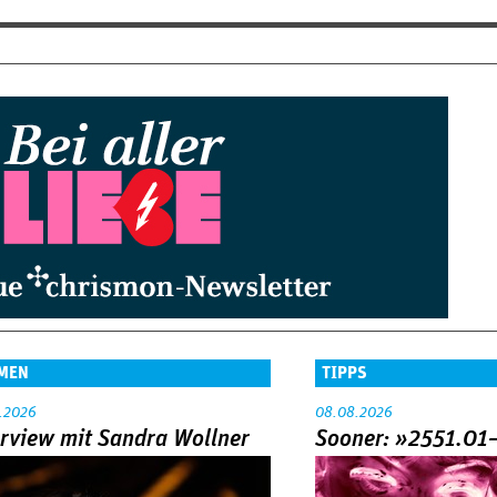
MEN
TIPPS
.2026
08.08.2026
erview mit Sandra Wollner
Sooner: »2551.01