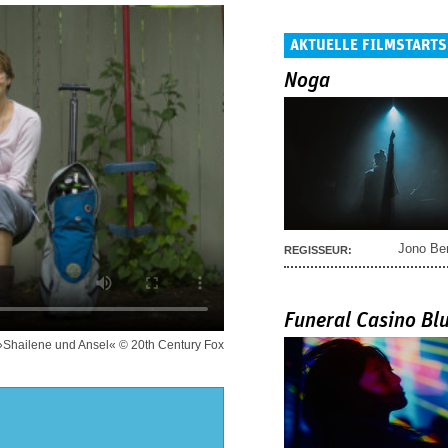
AKTUELLE FILMSTARTS
Noga
Jono Be
REGISSEUR:
Funeral Casino Bl
 »Shailene und Ansel« © 20th Century Fox