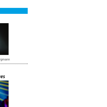
rgmann
ues