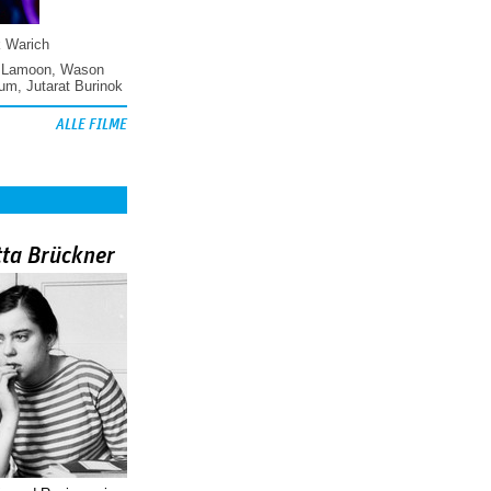
k Warich
 Lamoon
,
Wason
hum
,
Jutarat Burinok
ALLE FILME
tta Brückner