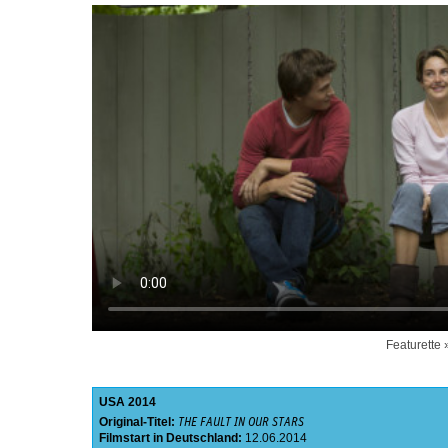
Featurette
USA
2014
Original-Titel:
THE FAULT IN OUR STARS
Filmstart in Deutschland:
12.06.2014