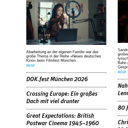
Sandr
Abarbeitung an der eigenen Familie war das
großen
große Thema in der Reihe »Neues deutsches
lyrisc
Kino« beim Filmfest München.
Bahn 
MEHR
Gespr
MEHR
DOK.fest München 2026
Nah
Len
Crossing Europe: Ein großes
Dach mit viel drunter
80 
Great Expectations: British
Chr
Postwar Cinema 1945–1960