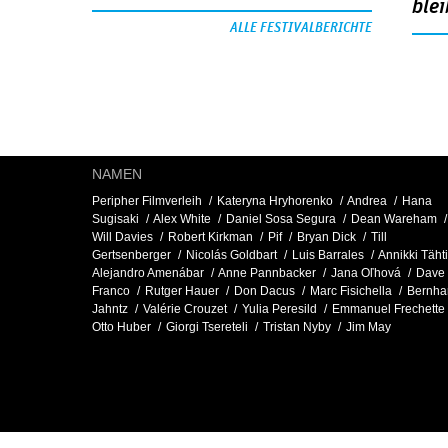
blei
ALLE FESTIVALBERICHTE
NAMEN
Peripher Filmverleih
Kateryna Hryhorenko
Andrea
Hana
Sugisaki
Alex White
Daniel Sosa Segura
Dean Wareham
Will Davies
Robert Kirkman
Pif
Bryan Dick
Till
Gertsenberger
Nicolás Goldbart
Luis Barrales
Annikki Tähti
Alejandro Amenábar
Anne Pannbacker
Jana Oľhová
Dave
Franco
Rutger Hauer
Don Dacus
Marc Fisichella
Bernha
Jahntz
Valérie Crouzet
Yulia Peresild
Emmanuel Frechette
Otto Huber
Giorgi Tsereteli
Tristan Nyby
Jim May