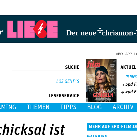
Jump to Navigation
ABO
APP
L
SUCHE
AKTUEL
SUCHE
IN DIE
epd F
epd F
LESERSERVICE
AMING
THEMEN
TIPPS
BLOG
ARCHIV
hicksal ist
MEHR AUF EPD-FILM.D
GALERIEN