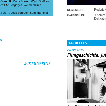
 Green
P:
Marty Bowen
,
Wyck Godfrey
cott
A:
Gregory A. Weimerskirch
Roderic
REGISSEUR:
ra Dern
,
Lotte Verbeek
,
Sam Trammell
Jutamat
DARSTELLER:
Dokkat
EN
AKTUELLES
06.08.2026
Filmgeschichte: Ju
ZUR FILMKRITIK