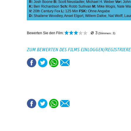
R:
Josh Boone
B:
Scott Neustadter
,
Michael H. Weber
Vor:
John
K:
Ben Richardson
Sch:
Robb Sullivan
M:
Mike Mogis
,
Nate Wal
V:
20th Century Fox
L:
125 Min
FSK:
Ohne Angabe
D:
Shailene Woodley
,
Ansel Elgort
,
Willem Dafoe
,
Nat Wolff
,
Lau
⌀
3
Bewerten Sie den Film:
(Stimmen:
3
)
ZUM BEWERTEN DES FILMS EINLOGGEN/REGISTRIER