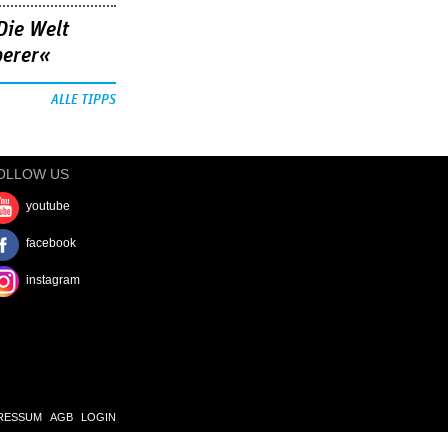
Die Welt
berer«
ALLE TIPPS
OLLOW US
youtube
facebook
instagram
RESSUM
AGB
LOGIN