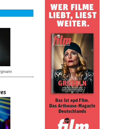
rgmann
ues