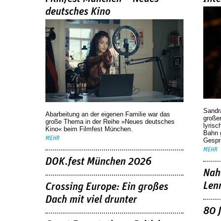
deutsches Kino
Sandr
Abarbeitung an der eigenen Familie war das
großen
große Thema in der Reihe »Neues deutsches
lyrisc
Kino« beim Filmfest München.
Bahn 
MEHR
Gespr
MEHR
DOK.fest München 2026
Nah
Len
Crossing Europe: Ein großes
Dach mit viel drunter
80 