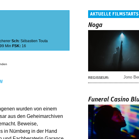
AKTUELLE FILMSTARTS
Noga
cherer
Sch:
Sébastien Touta
99 Min
FSK:
16
anden
Jono Be
REGISSEUR:
EN
Funeral Casino Bl
fangenen wurden von einem
esar aus den Geheimarchiven
gemacht. Beweise,
s in Nürnberg in der Hand
in und Fachberaterin Garance