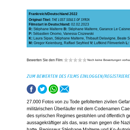
Frankreich
Deutschland
2022
Original-Titel:
THE LOST SOULS OF SYRIA
Filmstart in Deutschland:
02.02.2023
R:
Stéphane Malterre
B:
Stéphane Malterre
,
Garance Le Caisne
P:
Sébastien Onomo
,
Vanessa Ciszewski
K:
Laura Sipan
,
Stéphane Malterre
,
Thibault Delavigne
,
Beate S
M:
Gregor Keienburg
,
Raffael Seyfried
V:
Luftkind Filmverleih
L:
Bewerten Sie den Film:
Noch keine Bewertungen vorh
ZUM BEWERTEN DES FILMS EINLOGGEN/REGISTRIER
27.000 Fotos von zu Tode gefolterten zivilen Ge
militärischen Überläufer mit dem Codenamen Ca
des syrischen Regimes gestohlen und öffentlich 
aussagekräftiger als das, was man gegen die Nazi
hatte. Regisseur Stéphane Malterre und Ko-Autor