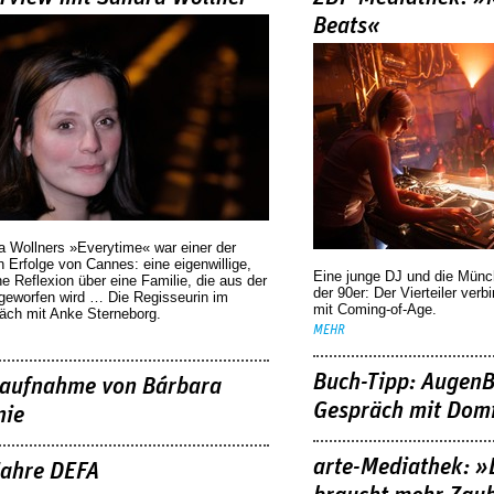
Beats«
a Wollners »Everytime« war einer der
 Erfolge von Cannes: eine eigenwillige,
Eine junge DJ und die Mün
he Reflexion über eine ­Familie, die aus der
der 90er: Der Vierteiler verb
geworfen wird … Die Regisseurin im
mit Coming-of-Age.
äch mit Anke Sterneborg.
MEHR
Buch-Tipp: AugenB
aufnahme von Bárbara
Gespräch mit Domi
nie
arte-Mediathek: »
Jahre DEFA