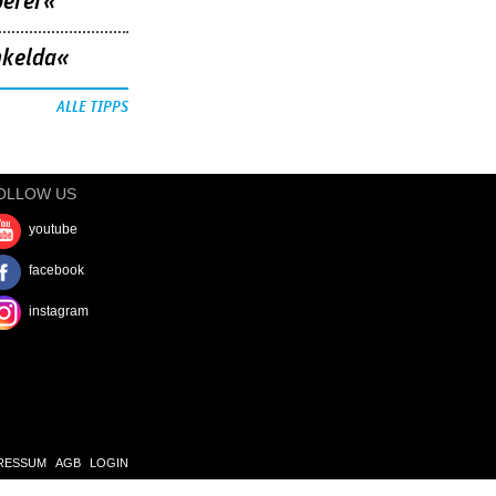
berer«
nkelda«
ALLE TIPPS
OLLOW US
youtube
facebook
instagram
RESSUM
AGB
LOGIN