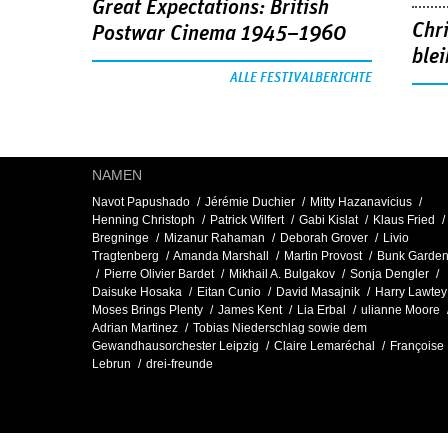
Great Expectations: British
Chr
Postwar Cinema 1945–1960
blei
ALLE FESTIVALBERICHTE
NAMEN
Navot Papushado
Jérémie Duchier
Mitty Hazanavicius
Henning Christoph
Patrick Wilfert
Gabi Kislat
Klaus Fried
Bregninge
Mizanur Rahaman
Deborah Grover
Livio
Tragtenberg
Amanda Marshall
Martin Provost
Bunk Garden
Pierre Olivier Bardet
Mikhail A. Bulgakov
Sonja Dengler
Daisuke Hosaka
Eitan Cunio
David Masajnik
Harry Lawtey
Moses Brings Plenty
James Kent
Lia Erbal
ulianne Moore
Adrian Martinez
Tobias Niederschlag sowie dem
Gewandhausorchester Leipzig
Claire Lemaréchal
Françoise
Lebrun
drei-freunde