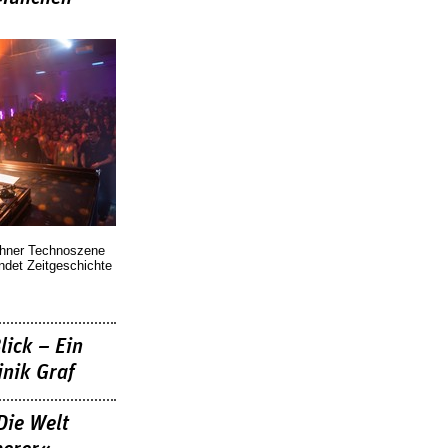
chner Technoszene
indet Zeitgeschichte
lick – Ein
nik Graf
Die Welt