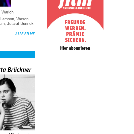
k Warich
 Lamoon
,
Wason
hum
,
Jutarat Burinok
ALLE FILME
tta Brückner