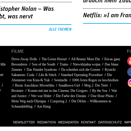
braucht mehr Zau
istopher Nolan – Was
Netflix: »I am Fra
bt, was nervt
ALLE THEMEN
FILME
F
Drive-Away Dolls
The Green Hornet
All Beauty Must Die
Etwas ganz
Ida
Besonderes
Son of the South
Trains
Niewidzialna wojna
Das blaue
Zimmer
Das Hamlet Syndrom
Da scheiden sich die Geister
Ryuichi
er
Sakamoto: Coda
Lilo & Stitch
Standard Operating Procedure
Die
Abenteuer von Kina & Yuk
Sentinelle
1000 Arten Regen zu beschreiben
Borat: Anschluss Moviefilm
Smalltown Girl
Meg 2: Die Tiefe
Bestiaire
Komm mit mir in das Cinema. Die Gregors
By the Sea
War
and Justice
Wer war Hitler
Die Farbe des Ozeans
One Hour Photo
Mein Weg nach Olympia
Conjuring 2
Die Olchis – Willkommen in
Schmuddelfing
Am Hang
NEWSLETTER
REDAKTION
MEDIADATEN
KONTAKT
DATENSCHUTZ
IMP