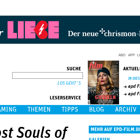
Jump to Navigation
ABO
APP
L
SUCHE
AKTUEL
SUCHE
IN DIE
epd F
epd F
LESERSERVICE
AMING
THEMEN
TIPPS
BLOG
ARCHIV
st Souls of
MEHR AUF EPD-FILM.D
GALERIEN