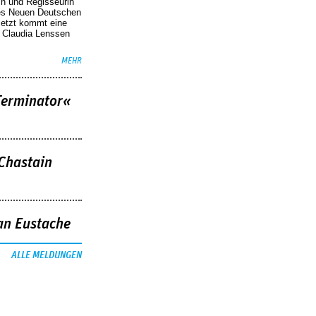
in und Regisseurin
des Neuen Deutschen
Jetzt kommt eine
. Claudia Lenssen
MEHR
Terminator«
 Chastain
an Eustache
ALLE MELDUNGEN