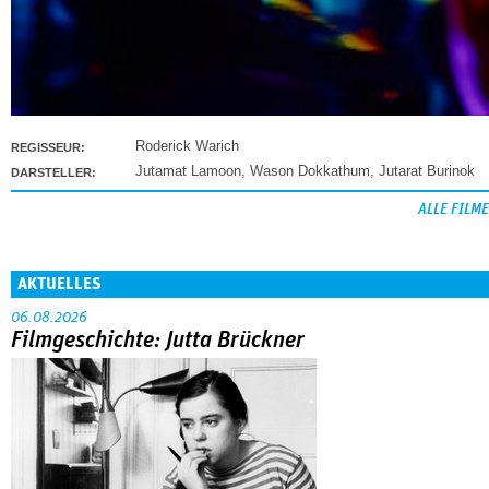
Roderick Warich
REGISSEUR:
Jutamat Lamoon
,
Wason Dokkathum
,
Jutarat Burinok
DARSTELLER:
ALLE FILME
AKTUELLES
06.08.2026
Filmgeschichte: Jutta Brückner