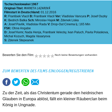
Tschechoslowakei
1967
Original-Titel:
MARKETA LAZAROVÁ
Filmstart in Deutschland:
01.12.2016
R:
Frantisek Vlacil
B:
Frantisek Vlacil
Vor:
Vladislav Vancura
P:
Josef Ouzky
K:
Bedrich Batka
Sch:
Miroslav Hajek
M:
Zdenek Liska
A:
Josef Pavlik
,
Vladislav Rada
V:
Drop-Out Cinema
L:
165 Min
FSK:
Ohne Angabe
D:
Josef Kemr
,
Nada Henja
,
Frantisek Velecky
,
Ivan Paluch
,
Pavla Polaskova
,
Michal Kozuch
,
Magda Vasaryova
S:
Zdenek Stepeanek
Bewerten Sie den Film:
Noch keine Bewertungen vorhanden
ZUM BEWERTEN DES FILMS EINLOGGEN/REGISTRIEREN
Zu der Zeit, als das Christentum gerade den heidnischen
Glauben in Europa ablöst, fällt ein kleiner Räuberclan beim
König in Ungnade.