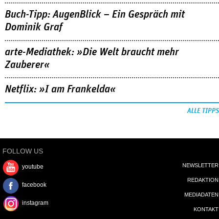
Buch-Tipp: AugenBlick – Ein Gespräch mit
Dominik Graf
arte-Mediathek: »Die Welt braucht mehr
Zauberer«
Netflix: »I am Frankelda«
ALLE TIPPS
FOLLOW US
NEWSLETTER
youtube
REDAKTION
facebook
MEDIADATEN
instagram
KONTAKT